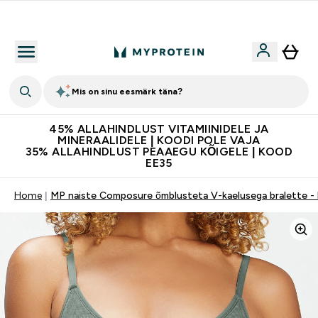
Kvaliteetsus
Mis on sinu eesmärk täna?
45% ALLAHINDLUST VITAMIINIDELE JA
MINERAALIDELE | KOODI POLE VAJA
35% ALLAHINDLUST PEAAEGU KÕIGELE | KOOD
EE35
Home
MP naiste Composure õmblusteta V-kaelusega bralette - li