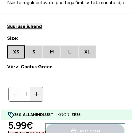
Naiste reguleeritavate paeltega õmblusteta rinnahoidja
Suuruse juhend
Size:
XS
S
M
L
XL
Värv: Cactus Green
35% ALLAHINDLUST
| KOOD:
EE35
discounted price
5.99€‎
Laost otsas