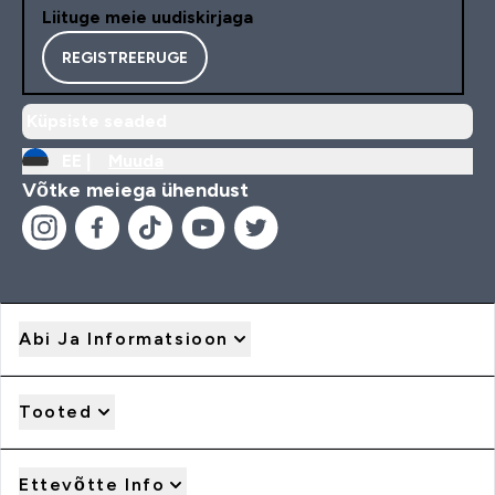
Liituge meie uudiskirjaga
REGISTREERUGE
Küpsiste seaded
EE |
Muuda
Võtke meiega ühendust
Abi Ja Informatsioon
Tooted
Ettevõtte Info