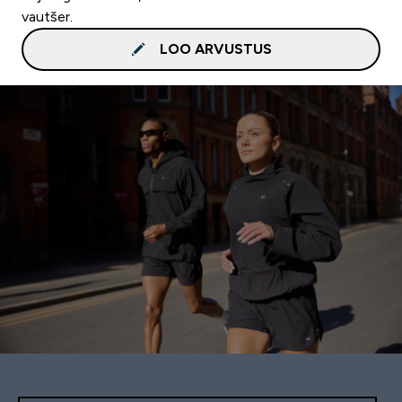
vautšer.
LOO ARVUSTUS