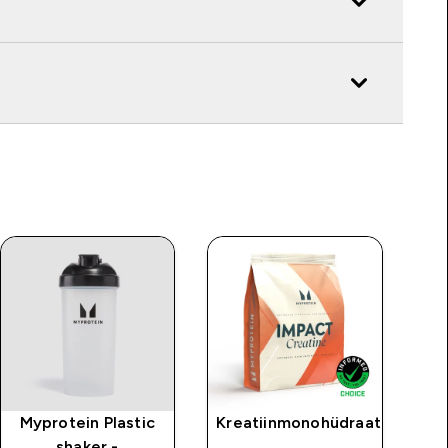
Myprotein Plastic
Kreatiinmonohüdraat
shaker -