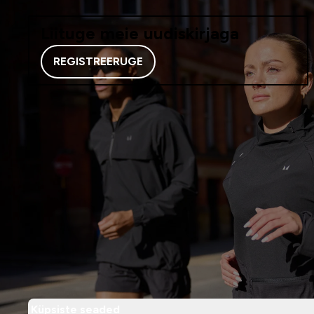
Liituge meie uudiskirjaga
REGISTREERUGE
Küpsiste seaded