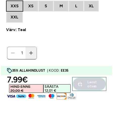
XXS
XS
S
M
L
XL
XXL
Värv: Teal
35% ALLAHINDLUST
| KOOD:
EE35
discounted price
7.99€‎
Laost
otsas
HIND ENNE
SÄÄSTA
20,00 €‎
12,01 €‎