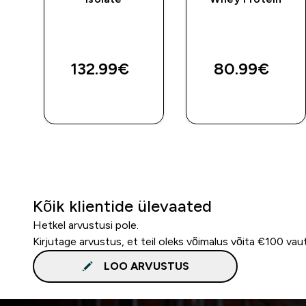
132.99€‎
80.99€‎
E
OSTA KOHE
OSTA KOHE
Kõik klientide ülevaated
Hetkel arvustusi pole.
Kirjutage arvustus, et teil oleks võimalus võita €100 vau
LOO ARVUSTUS