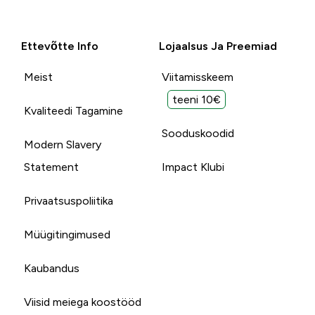
Ettevõtte Info
Lojaalsus Ja Preemiad
Meist
Viitamisskeem
teeni 10€
Kvaliteedi Tagamine
Sooduskoodid
Modern Slavery
Statement
Impact Klubi
Privaatsuspoliitika
Müügitingimused
Kaubandus
Viisid meiega koostööd