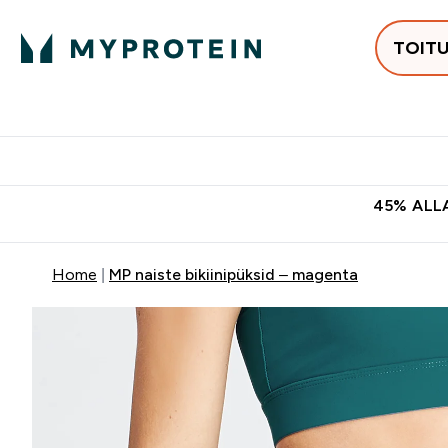
TOIT
Populaarseimad
Proteiinid
Enter Populaars
Ent
⌄
⌄
Tasuta kohaletoomine tellimus
45% ALLA
Home
MP naiste bikiinipüksid – magenta