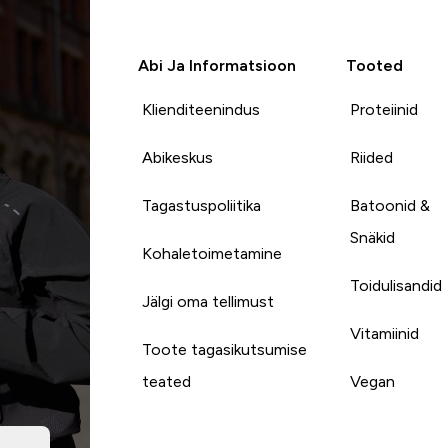
Abi Ja Informatsioon
Tooted
Klienditeenindus
Proteiinid
Abikeskus
Riided
Tagastuspoliitika
Batoonid &
Snäkid
Kohaletoimetamine
Toidulisandid
Jälgi oma tellimust
Vitamiinid
Toote tagasikutsumise
teated
Vegan