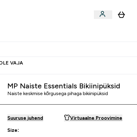
ted
Aksessuaarid
Lõpumüük
 & Snäkid submenu
Enter Vegan Tooted submenu
⌄
Soovid 10€ krediiti?
Abikeskus
POLE VAJA
MP Naiste Essentials Bikiinipüksid
Naiste keskmise kõrgusega pihaga bikiinipüksid
Suuruse juhend
Virtuaalne Proovimine
Size: