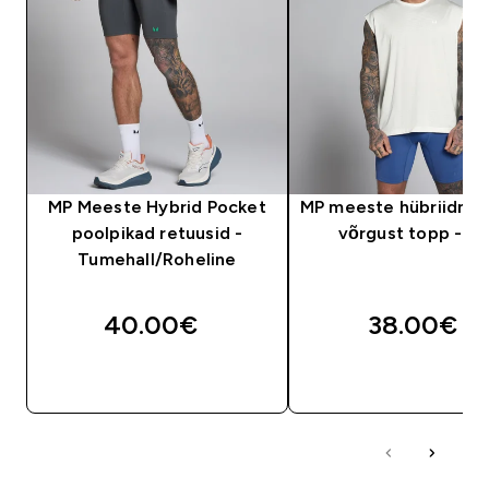
MP Meeste Hybrid Pocket
MP meeste hübriidne ü
poolpikad retuusid -
võrgust topp - U
Tumehall/Roheline
40.00€‎
38.00€‎
OSTA KOHE
OSTA KOHE