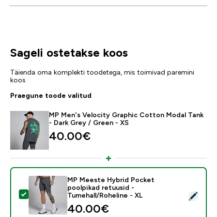
Sageli ostetakse koos
Täienda oma komplekti toodetega, mis toimivad paremini
koos
Praegune toode valitud
MP Men's Velocity Graphic Cotton Modal Tank
- Dark Grey / Green - XS
40.00€‎
MP Meeste Hybrid Pocket
poolpikad retuusid -
Vali see toode - MP Meeste Hybrid Pocket poolpikad r
Tumehall/Roheline - XL
40.00€‎