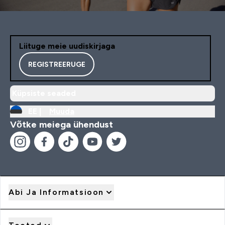
Liituge meie uudiskirjaga
REGISTREERUGE
Küpsiste seaded
EE |
Muuda
Võtke meiega ühendust
Abi Ja Informatsioon