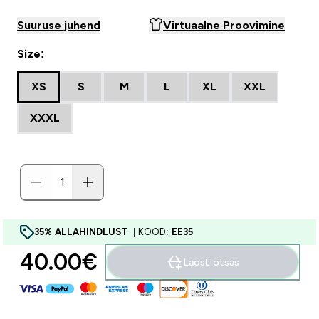
Suuruse juhend
Virtuaalne Proovimine
Size:
XS
S
M
L
XL
XXL
XXXL
35% ALLAHINDLUST
| KOOD:
EE35
40.00€‎
Laost otsas