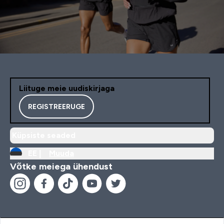
Liituge meie uudiskirjaga
REGISTREERUGE
Küpsiste seaded
EE |
Muuda
Võtke meiega ühendust