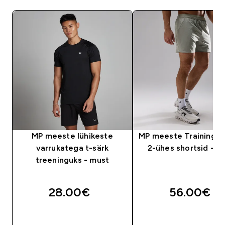
MP meeste lühikeste
MP meeste Training Ul
varrukatega t-särk
2-ühes shortsid - Fo
treeninguks - must
28.00€‎
56.00€‎
OSTA KOHE
OSTA KOHE