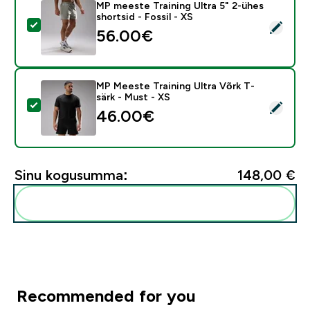
MP meeste Training Ultra 5" 2-ühes
shortsid - Fossil - XS
Vali see toode - MP meeste Training Ultra 5" 2-ühes sho
56.00€‎
MP Meeste Training Ultra Võrk T-
särk - Must - XS
Vali see toode - MP Meeste Training Ultra Võrk T-särk
46.00€‎
Sinu kogusumma:
148,00 €‎
Lisa need oma rutiini
Recommended for you