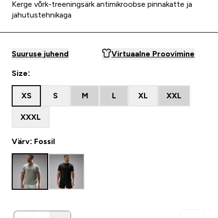
Kerge võrk-treeningsärk antimikroobse pinnakatte ja
jahutustehnikaga
Suuruse juhend
Virtuaalne Proovimine
Size:
XS
S
M
L
XL
XXL
XXXL
Värv: Fossil