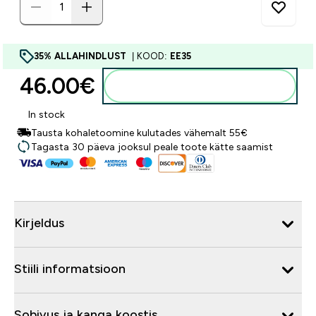
35% ALLAHINDLUST
| KOOD:
EE35
46.00€‎
Lisa ostukorvi
In stock
Tausta kohaletoomine kulutades vähemalt 55€
Tagasta 30 päeva jooksul peale toote kätte saamist
Kirjeldus
Stiili informatsioon
Sobivus ja kanga koostis