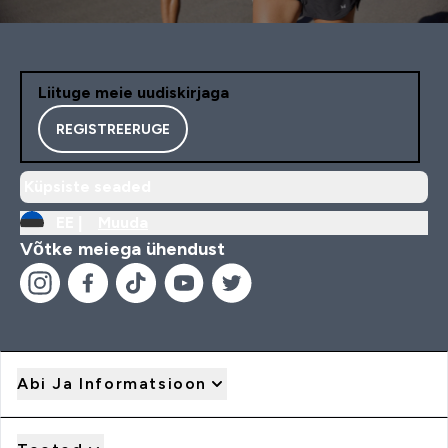
Liituge meie uudiskirjaga
REGISTREERUGE
Küpsiste seaded
EE |
Muuda
Võtke meiega ühendust
Abi Ja Informatsioon