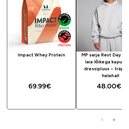
Impact Whey Protein
MP sarja Rest Day m
laia lõikega kapuut
dressipluus – träpsu
helehall
69.99€‎
48.00€‎
OSTA KOHE
OSTA KOHE