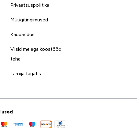
Privaatsuspoliitika
Müügitingimused
Kaubandus
Viisid meiega koostööd
teha
Tarnija tagatis
lused