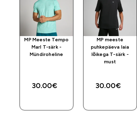
MP Meeste Tempo
MP meeste
Marl T-särk -
puhkepäeva laia
Mündiroheline
lõikega T-särk -
must
30.00€‎
30.00€‎
E
OSTA KOHE
OSTA KOHE