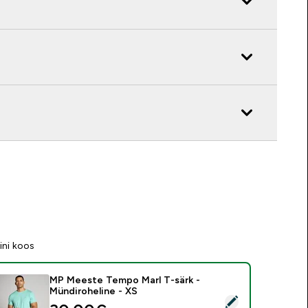
ini koos
MP Meeste Tempo Marl T-särk -
Mündiroheline - XS
ali see toode - MP Meeste Tempo Marl T-särk - Mündiroheline