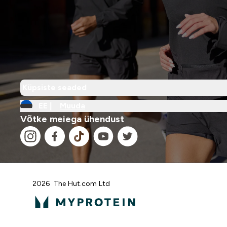
Küpsiste seaded
EE |
Muuda
Võtke meiega ühendust
2026 The Hut.com Ltd