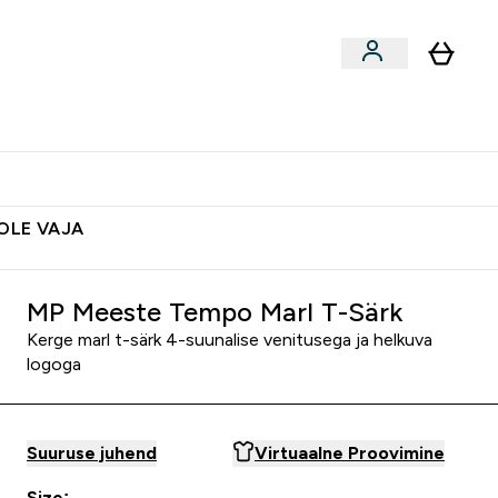
ted
Aksessuaarid
Lõpumüük
 & Snäkid submenu
Enter Vegan Tooted submenu
⌄
Soovid 10€ krediiti?
Abikeskus
POLE VAJA
MP Meeste Tempo Marl T-Särk
Kerge marl t-särk 4-suunalise venitusega ja helkuva
logoga
Suuruse juhend
Virtuaalne Proovimine
Size: