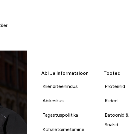
tšer.
Abi Ja Informatsioon
Tooted
Klienditeenindus
Proteiinid
Abikeskus
Riided
Tagastuspoliitika
Batoonid &
Snäkid
Kohaletoimetamine