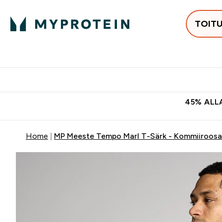
TOIT
Populaarseimad
Proteiinid
Enter Populaars
Ent
⌄
⌄
Tasuta kohaletoomine tellimus
45% ALLA
Home
MP Meeste Tempo Marl T-Särk - Kommiiroosa