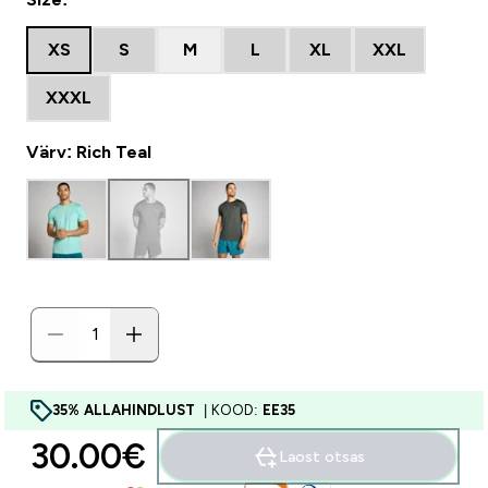
XS
S
M
L
XL
XXL
XXXL
Värv: Rich Teal
35% ALLAHINDLUST
| KOOD:
EE35
30.00€‎
Laost otsas