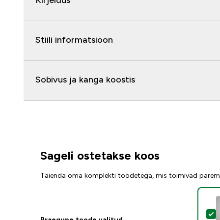
Kirjeldus
Stiili informatsioon
Sobivus ja kanga koostis
Sageli ostetakse koos
Täienda oma komplekti toodetega, mis toimivad parem
V
Praegune toode valitud