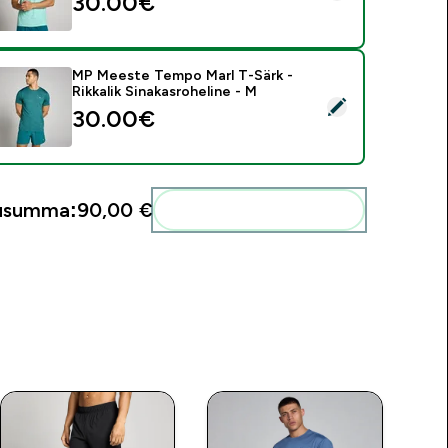
30.00€‎
MP Meeste Tempo Marl T-Särk -
Rikkalik Sinakasroheline - M
ali see toode - MP Meeste Tempo Marl T-Särk - Rikkalik Sinaka
30.00€‎
gusumma:
90,00 €‎
Lisa need oma rutiini