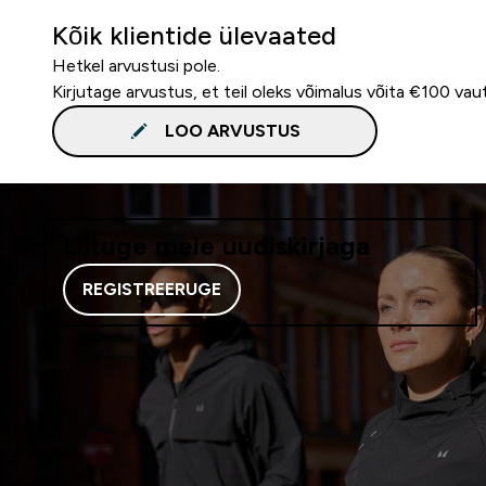
Kõik klientide ülevaated
Hetkel arvustusi pole.
Kirjutage arvustus, et teil oleks võimalus võita €100 vau
LOO ARVUSTUS
Liituge meie uudiskirjaga
REGISTREERUGE