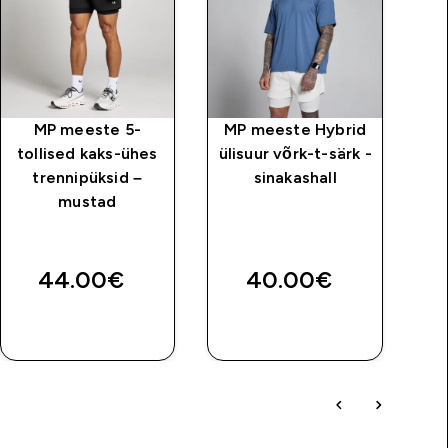
MP meeste 5-
MP meeste Hybrid
tollised kaks-ühes
ülisuur võrk-t-särk -
m
trennipüksid –
sinakashall
mustad
H
E
44.00€‎
40.00€‎
3
OSTA KOHE
OSTA KOHE