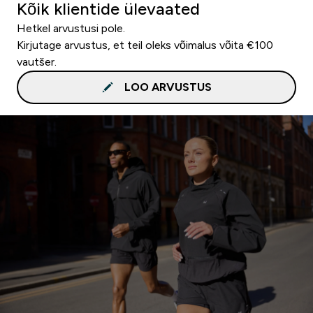
Kõik klientide ülevaated
Hetkel arvustusi pole.
Kirjutage arvustus, et teil oleks võimalus võita €100
vautšer.
LOO ARVUSTUS