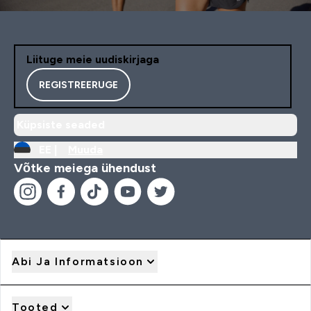
Liituge meie uudiskirjaga
REGISTREERUGE
Küpsiste seaded
EE |
Muuda
Võtke meiega ühendust
Abi Ja Informatsioon
Tooted