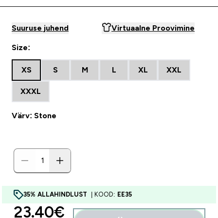
Suuruse juhend
Virtuaalne Proovimine
Size:
XS
S
M
L
XL
XXL
XXXL
Värv: Stone
35% ALLAHINDLUST
| KOOD:
EE35
discounted price
23.40€‎