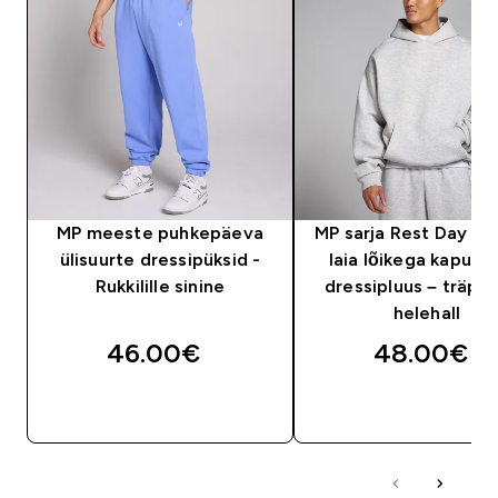
MP meeste puhkepäeva
MP sarja Rest Day m
ülisuurte dressipüksid -
laia lõikega kapuut
Rukkilille sinine
dressipluus – träpsu
helehall
46.00€‎
48.00€‎
OSTA KOHE
OSTA KOHE