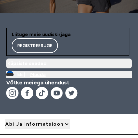
Liituge meie uudiskirjaga
REGISTREERUGE
Küpsiste seaded
EE |
Muuda
Võtke meiega ühendust
Abi Ja Informatsioon