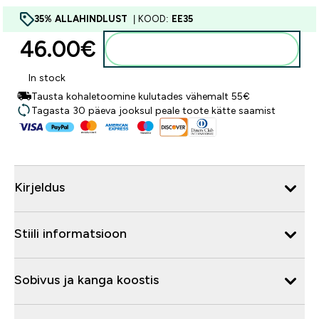
35% ALLAHINDLUST
| KOOD:
EE35
46.00€‎
Lisa ostukorvi
In stock
Tausta kohaletoomine kulutades vähemalt 55€
Tagasta 30 päeva jooksul peale toote kätte saamist
Kirjeldus
Stiili informatsioon
Sobivus ja kanga koostis