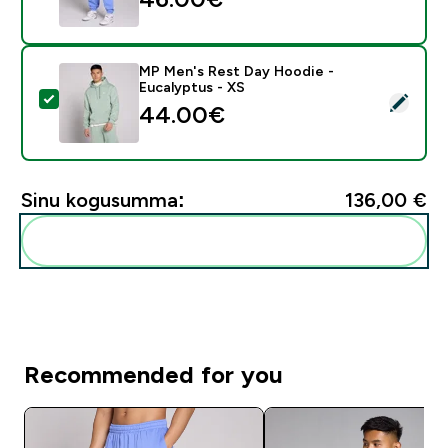
MP Men's Rest Day Hoodie -
Eucalyptus - XS
Vali see toode - MP Men's Rest Day Hoodie - Eucalyp
44.00€‎
Sinu kogusumma:
136,00 €‎
Lisa need oma rutiini
Recommended for you