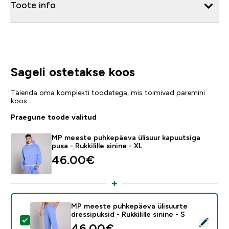
Toote info
Sageli ostetakse koos
Täienda oma komplekti toodetega, mis toimivad paremini
koos
Praegune toode valitud
MP meeste puhkepäeva ülisuur kapuutsiga
pusa - Rukkilille sinine - XL
46.00€‎
MP meeste puhkepäeva ülisuurte
dressipüksid - Rukkilille sinine - S
Vali see toode - MP meeste puhkepäeva ülisuurte dressip
46.00€‎