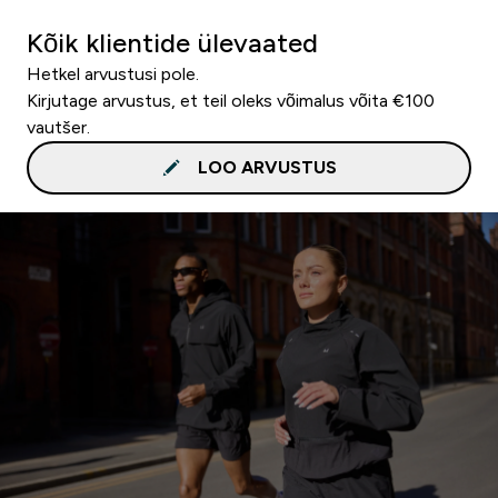
Kõik klientide ülevaated
Hetkel arvustusi pole.
Kirjutage arvustus, et teil oleks võimalus võita €100
vautšer.
LOO ARVUSTUS