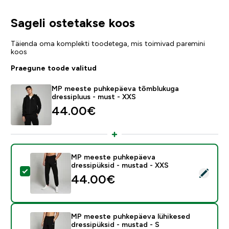
Sageli ostetakse koos
Täienda oma komplekti toodetega, mis toimivad paremini
koos
Praegune toode valitud
MP meeste puhkepäeva tõmblukuga
dressipluus - must - XXS
44.00€‎
MP meeste puhkepäeva
dressipüksid - mustad - XXS
Vali see toode - MP meeste puhkepäeva dressipüksid 
44.00€‎
MP meeste puhkepäeva lühikesed
dressipüksid - mustad - S