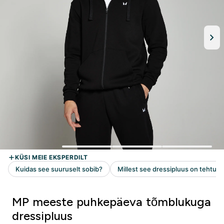
MP meeste puhkepäeva tõmblukuga
dressipluus