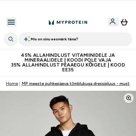
Kvaliteetsus
Mis on sinu eesmärk täna?
45% ALLAHINDLUST VITAMIINIDELE JA
MINERAALIDELE | KOODI POLE VAJA
35% ALLAHINDLUST PEAAEGU KÕIGELE | KOOD
EE35
Home
MP meeste puhkepäeva tõmblukuga dressipluus - must