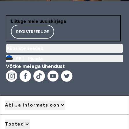
Liituge meie uudiskirjaga
REGISTREERUGE
Küpsiste seaded
EE |
Muuda
Võtke meiega ühendust
Abi Ja Informatsioon
Tooted