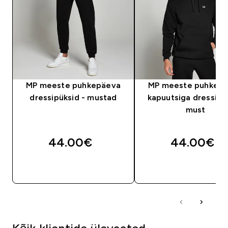
MP meeste puhkepäeva
MP meeste puhkep
dressipüksid - mustad
kapuutsiga dressiplu
must
44.00€‎
44.00€‎
OSTA KOHE
OSTA KOHE