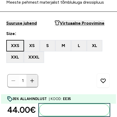
Meeste pehmest materjalist tõmblukuga dressipluus
Suuruse juhend
Virtuaalne Proovimine
Size:
XXS
XS
S
M
L
XL
XXL
XXXL
35% ALLAHINDLUST
| KOOD:
EE35
44.00€‎
Lisa ostukorvi