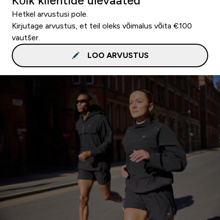
Kõik klientide ülevaated
Hetkel arvustusi pole.
Kirjutage arvustus, et teil oleks võimalus võita €100
vautšer.
LOO ARVUSTUS