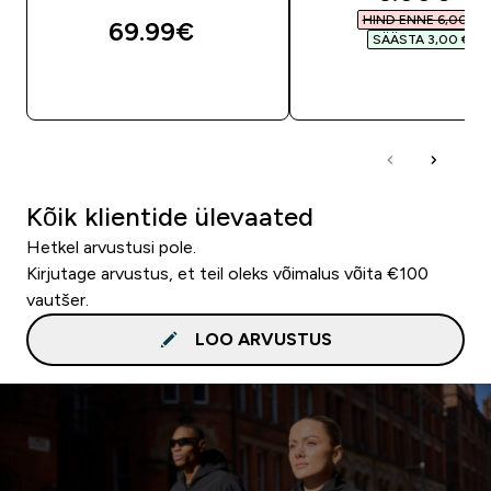
HIND ENNE 6,00 €‎
69.99€‎
SÄÄSTA 3,00 €‎
OSTA KOHE
OSTA KOHE
Kõik klientide ülevaated
Hetkel arvustusi pole.
Kirjutage arvustus, et teil oleks võimalus võita €100
vautšer.
LOO ARVUSTUS