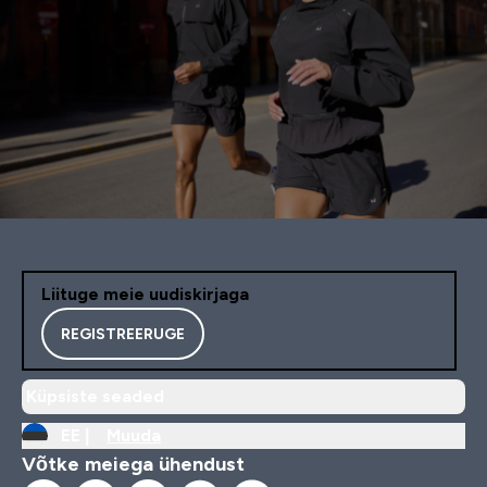
Liituge meie uudiskirjaga
REGISTREERUGE
Küpsiste seaded
EE |
Muuda
Võtke meiega ühendust