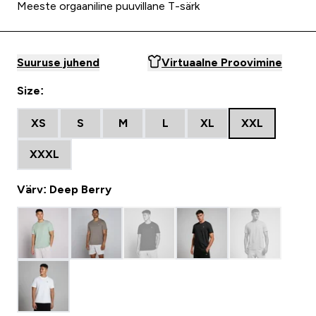
Meeste orgaaniline puuvillane T-särk
Suuruse juhend
Virtuaalne Proovimine
Size:
XS
S
M
L
XL
XXL
XXXL
Värv: Deep Berry