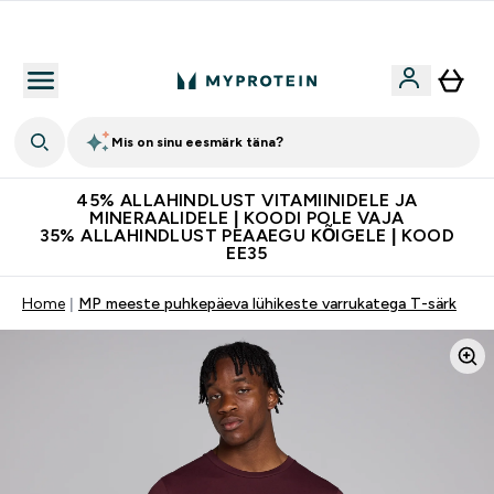
Kvaliteetsus
Mis on sinu eesmärk täna?
45% ALLAHINDLUST VITAMIINIDELE JA
MINERAALIDELE | KOODI POLE VAJA
35% ALLAHINDLUST PEAAEGU KÕIGELE | KOOD
EE35
Home
MP meeste puhkepäeva lühikeste varrukatega T-särk