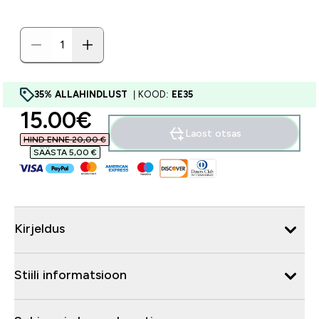
35% ALLAHINDLUST
| KOOD:
EE35
discounted price
15.00€‎
Laost otsas
HIND ENNE 20,00 €‎
SÄÄSTA 5,00 €‎
Kirjeldus
Stiili informatsioon