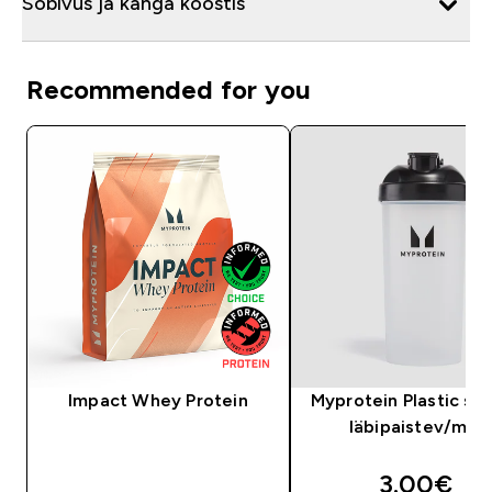
Sobivus ja kanga koostis
Recommended for you
Impact Whey Protein
Myprotein Plastic sha
läbipaistev/mus
discounte
3.00€‎