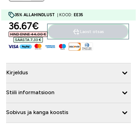
35% ALLAHINDLUST
| KOOD:
EE35
discounted price
36.67€‎
Laost otsas
HIND ENNE 44,00 €‎
SÄÄSTA 7,33 €‎
Kirjeldus
Stiili informatsioon
Sobivus ja kanga koostis