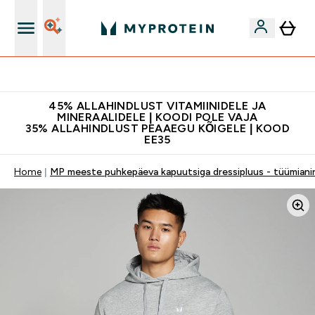
Lisa 5% allahindlust tellides äpis
45% ALLAHINDLUST VITAMIINIDELE JA
MINERAALIDELE | KOODI POLE VAJA
35% ALLAHINDLUST PEAAEGU KÕIGELE | KOOD
EE35
Home
MP meeste puhkepäeva kapuutsiga dressipluus - tüümiani