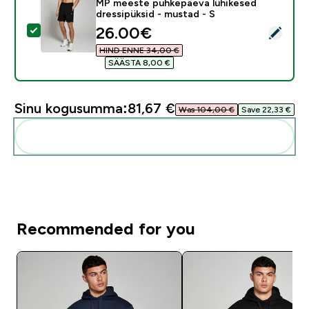
MP meeste puhkepäeva lühikesed
dressipüksid - mustad - S
discounted price
26.00€‎
Vali see toode - MP meeste puhkepäeva lühikesed dres
HIND ENNE 34,00 €‎
SÄÄSTA 8,00 €‎
Sinu kogusumma:
81,67 €‎
Was 104,00 €‎
Save 22,33 €‎
Lisa need oma rutiini
Recommended for you