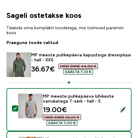
Sageli ostetakse koos
Täienda oma komplekti toodetega, mis toimivad paremini
koos
Praegune toode valitud
MP meeste puhkepäeva kapuutsiga dressipluus
- hall - XXS
HIND ENNE 44,00 €‎
discounted price
36.67€‎
SÄÄSTA 7,33 €‎
MP meeste puhkepäeva lühikeste
varrukatega T-särk - hall - S
discounted price
19.00€‎
Vali see toode - MP meeste puhkepäeva lühikeste varruk
HIND ENNE 26,00 €‎
SÄÄSTA 7,00 €‎