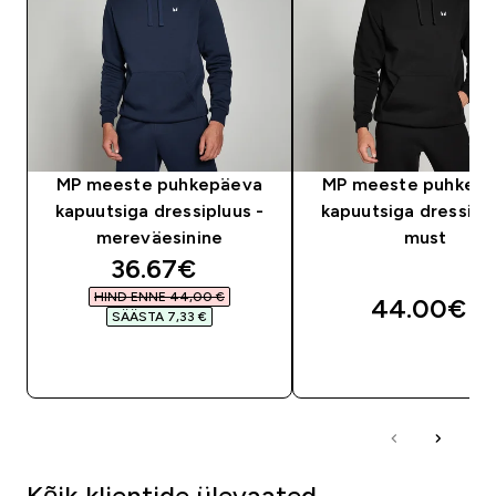
MP meeste puhkepäeva
MP meeste puhkep
kapuutsiga dressipluus -
kapuutsiga dressiplu
mereväesinine
must
discounted price
36.67€‎
HIND ENNE 44,00 €‎
44.00€‎
SÄÄSTA 7,33 €‎
OSTA KOHE
OSTA KOHE
Kõik klientide ülevaated