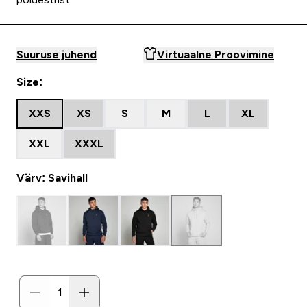
Suuruse juhend
Virtuaalne Proovimine
Size:
XXS
XS
S
M
L
XL
XXL
XXXL
Värv: Savihall