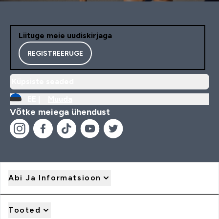
Liituge meie uudiskirjaga
REGISTREERUGE
Küpsiste seaded
EE |
Muuda
Võtke meiega ühendust
Abi Ja Informatsioon
Tooted