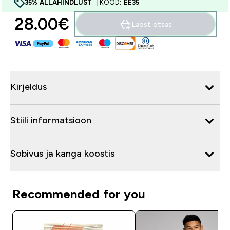
35% ALLAHINDLUST
| KOOD:
EE35
28.00€‎
Laost otsas
Kirjeldus
Stiili informatsioon
Sobivus ja kanga koostis
Recommended for you