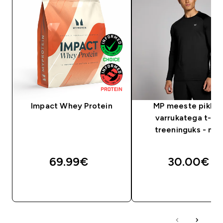
Impact Whey Protein
MP meeste pikka
varrukatega t-sä
treeninguks - mu
69.99€‎
30.00€‎
OSTA KOHE
OSTA KOHE