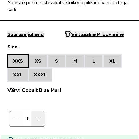
Meeste pehme, klassikalise lõikega pikkade varrukatega
särk
Suuruse juhend
Virtuaalne Proovimine
Size:
XXS
XS
S
M
L
XL
XXL
XXXL
Värv: Cobalt Blue Marl