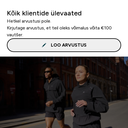
Kõik klientide ülevaated
Hetkel arvustusi pole.
Kirjutage arvustus, et teil oleks võimalus võita €100
vautšer.
LOO ARVUSTUS