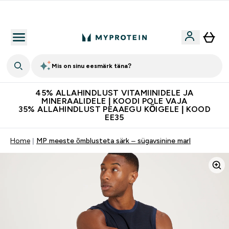
Kvaliteetsus
Mis on sinu eesmärk täna?
45% ALLAHINDLUST VITAMIINIDELE JA
MINERAALIDELE | KOODI POLE VAJA
35% ALLAHINDLUST PEAAEGU KÕIGELE | KOOD
EE35
Home
MP meeste õmblusteta särk – sügavsinine marl