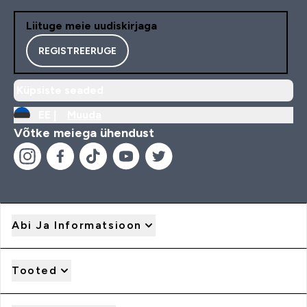
Liituge meie uudiskirjaga
REGISTREERUGE
Küpsiste seaded
EE |
Muuda
Võtke meiega ühendust
Abi Ja Informatsioon
Tooted