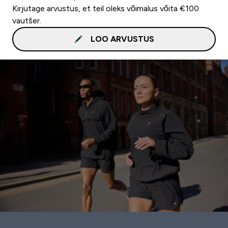
Kirjutage arvustus, et teil oleks võimalus võita €100
vautšer.
LOO ARVUSTUS