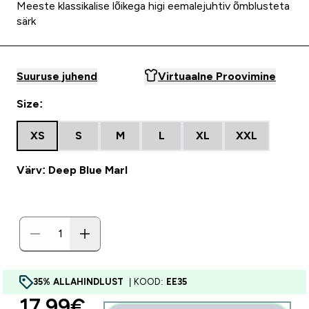
Meeste klassikalise lõikega higi eemalejuhtiv õmblusteta
särk
Suuruse juhend
Virtuaalne Proovimine
Size:
XS
S
M
L
XL
XXL
Värv: Deep Blue Marl
35% ALLAHINDLUST
| KOOD:
EE35
discounted price
17.99€‎