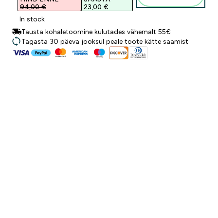
94,00 €‎
23,00 €‎
In stock
Tausta kohaletoomine kulutades vähemalt 55€
Tagasta 30 päeva jooksul peale toote kätte saamist