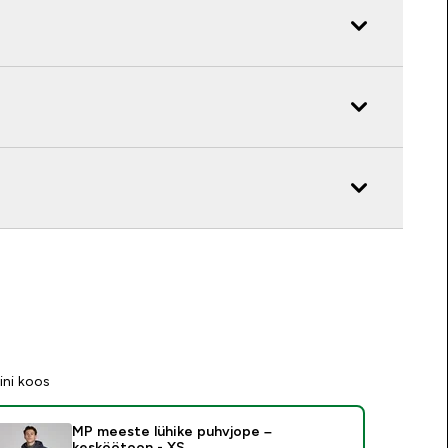
ini koos
MP meeste lühike puhvjope –
kesköötoon - XS