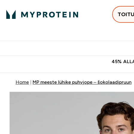
TOIT
Populaarseimad
Proteiinid
Enter Populaars
Ent
⌄
⌄
Tasuta kohaletoomine tellimus
45% ALLA
Home
MP meeste lühike puhvjope – šokolaadipruun