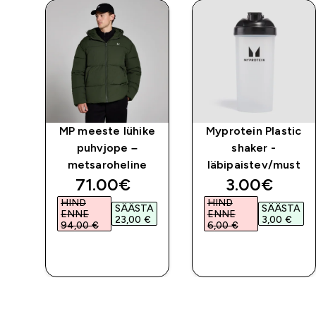
ke
MP meeste lühike
Myprotein Plastic
puhvjope –
shaker -
metsaroheline
läbipaistev/must
ed price
discounted price
discounted 
71.00€‎
3.00€‎
HIND
HIND
TA
SÄÄSTA
SÄÄSTA
ENNE
ENNE
‎
23,00 €‎
3,00 €‎
94,00 €‎
6,00 €‎
E
OSTA KOHE
OSTA KOHE