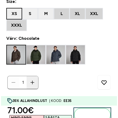
Size:
XS
S
M
L
XL
XXL
XXXL
Värv: Chocolate
35% ALLAHINDLUST
| KOOD:
EE35
discounted price
71.00€‎
Lisa
ostukorvi
HIND ENNE
SÄÄSTA