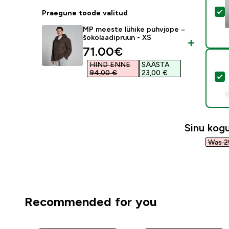
V
Praegune toode valitud
MP meeste lühike puhvjope –
šokolaadipruun - XS
discounted price
71.00€‎
HIND ENNE
SÄÄSTA
94,00 €‎
23,00 €‎
V
Sinu ko
Was 2
Recommended for you