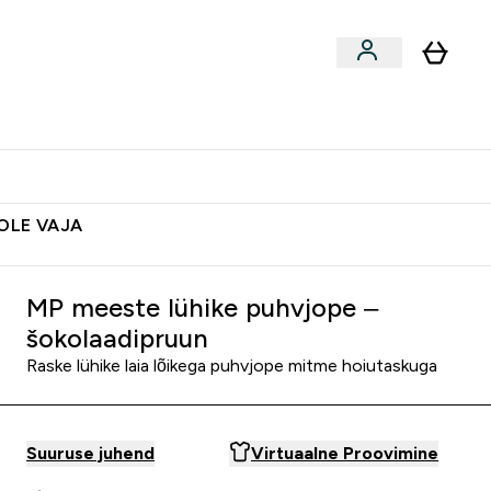
ted
Aksessuaarid
Lõpumüük
 & Snäkid submenu
Enter Vegan Tooted submenu
⌄
Soovid 10€ krediiti?
Abikeskus
POLE VAJA
MP meeste lühike puhvjope –
šokolaadipruun
Raske lühike laia lõikega puhvjope mitme hoiutaskuga
Suuruse juhend
Virtuaalne Proovimine