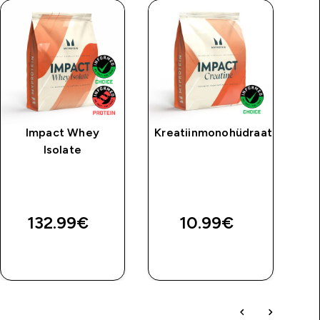
Impact Whey
Kreatiinmonohüdraat
MP
Isolate
price
H
E
132.99€‎
10.99€‎
4
OSTA KOHE
OSTA KOHE