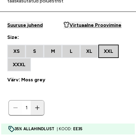
taaskasutatud polüestrist
Suuruse juhend
Virtuaalne Proovimine
Size:
XS
S
M
L
XL
XXL
XXXL
Värv: Moss grey
35% ALLAHINDLUST
| KOOD:
EE35