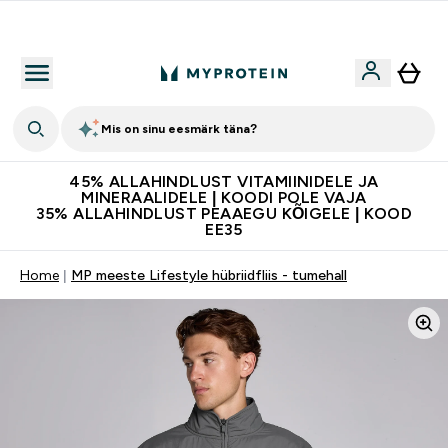
Kvaliteetsus
Mis on sinu eesmärk täna?
45% ALLAHINDLUST VITAMIINIDELE JA
MINERAALIDELE | KOODI POLE VAJA
35% ALLAHINDLUST PEAAEGU KÕIGELE | KOOD
EE35
Home
MP meeste Lifestyle hübriidfliis - tumehall