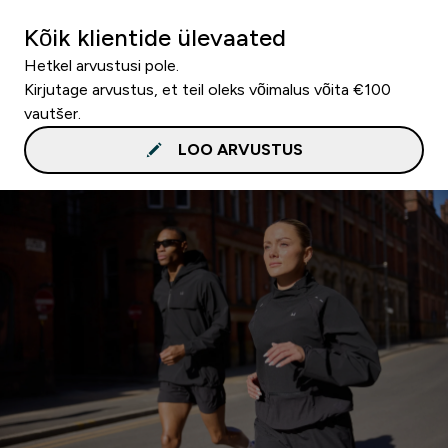
Kõik klientide ülevaated
Hetkel arvustusi pole.
Kirjutage arvustus, et teil oleks võimalus võita €100
vautšer.
LOO ARVUSTUS