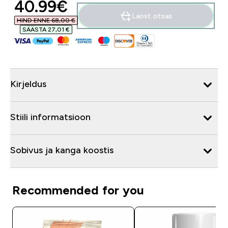
discounted price
40.99€‎
Laost otsas
HIND ENNE 68,00 €‎
SÄÄSTA 27,01 €‎
Kirjeldus
Stiili informatsioon
Sobivus ja kanga koostis
Recommended for you