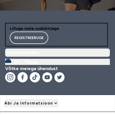
Liituge meie uudiskirjaga
REGISTREERUGE
Küpsiste seaded
EE |
Muuda
Võtke meiega ühendust
Abi Ja Informatsioon