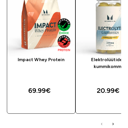
Impact Whey Protein
Elektrolüütideg
kummikommid
69.99€‎
20.99€‎
OSTA KOHE
OSTA KOHE