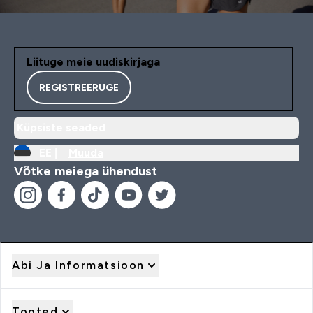
Liituge meie uudiskirjaga
REGISTREERUGE
Küpsiste seaded
EE |
Muuda
Võtke meiega ühendust
Abi Ja Informatsioon
Tooted