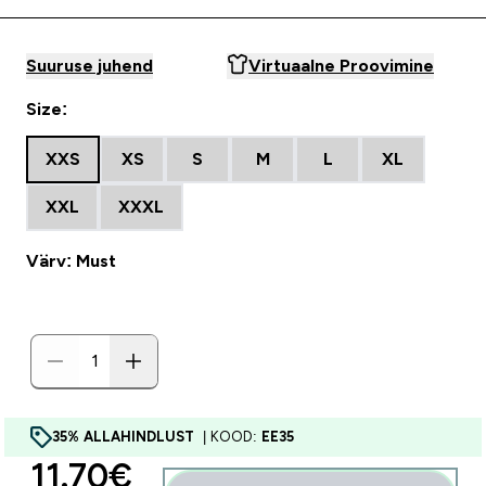
Suuruse juhend
Virtuaalne Proovimine
Size:
XXS
XS
S
M
L
XL
XXL
XXXL
Värv: Must
35% ALLAHINDLUST
| KOOD:
EE35
discounted price
11.70€‎