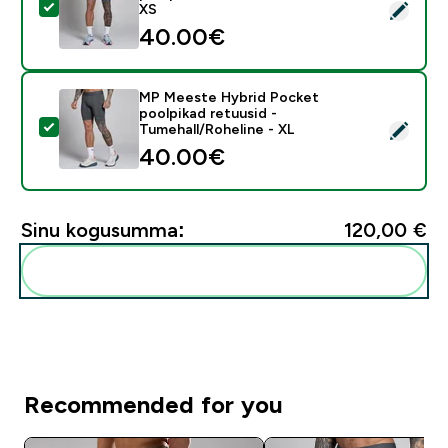
Vali see toode - MP meeste Hybrid taskuga poolpikad ret
XS
40.00€‎
MP Meeste Hybrid Pocket
poolpikad retuusid -
Vali see toode - MP Meeste Hybrid Pocket poolpikad r
Tumehall/Roheline - XL
40.00€‎
Sinu kogusumma:
120,00 €‎
Lisa need oma rutiini
Recommended for you