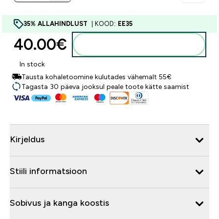
35% ALLAHINDLUST
| KOOD:
EE35
40.00€‎
Lisa ostukorvi
In stock
Tausta kohaletoomine kulutades vähemalt 55€
Tagasta 30 päeva jooksul peale toote kätte saamist
Kirjeldus
Stiili informatsioon
Sobivus ja kanga koostis