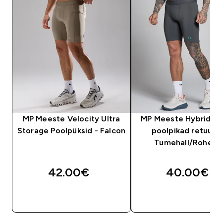
MP Meeste Velocity Ultra
MP Meeste Hybrid P
Storage Poolpüksid - Falcon
poolpikad retuusid
Tumehall/Roheli
42.00€‎
40.00€‎
OSTA KOHE
OSTA KOHE