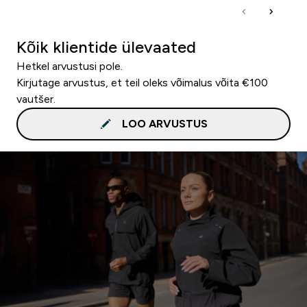
Kõik klientide ülevaated
Hetkel arvustusi pole.
Kirjutage arvustus, et teil oleks võimalus võita €100
vautšer.
LOO ARVUSTUS