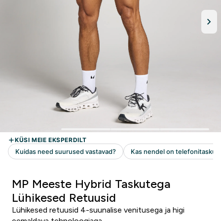
MP Meeste Hybrid Taskutega
Lühikesed Retuusid
Lühikesed retuusid 4-suunalise venitusega ja higi
eemaldava tehnoloogiaga