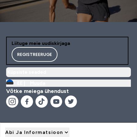
Liituge meie uudiskirjaga
REGISTREERUGE
Küpsiste seaded
EE |
Muuda
Võtke meiega ühendust
Abi Ja Informatsioon