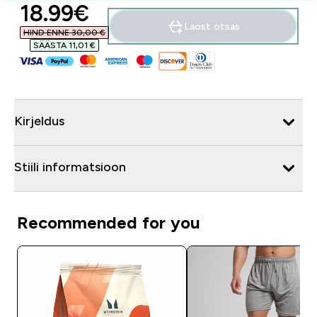
discounted price
18.99€‎
Laost otsas
HIND ENNE 30,00 €‎
SÄÄSTA 11,01 €‎
Kirjeldus
Stiili informatsioon
Recommended for you