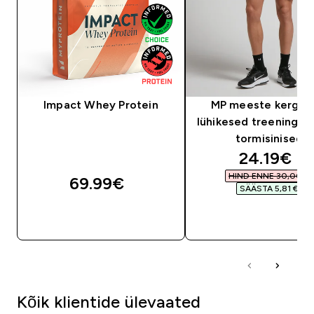
Impact Whey Protein
MP meeste kerged
lühikesed treeningpük
tormisinised
discounte
24.19€‎
HIND ENNE 30,00 €‎
69.99€‎
SÄÄSTA 5,81 €‎
OSTA KOHE
OSTA KOHE
Kõik klientide ülevaated