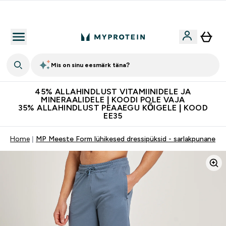
Kvaliteetsus
Mis on sinu eesmärk täna?
45% ALLAHINDLUST VITAMIINIDELE JA
MINERAALIDELE | KOODI POLE VAJA
35% ALLAHINDLUST PEAAEGU KÕIGELE | KOOD
EE35
Home
MP Meeste Form lühikesed dressipüksid - sarlakpunane