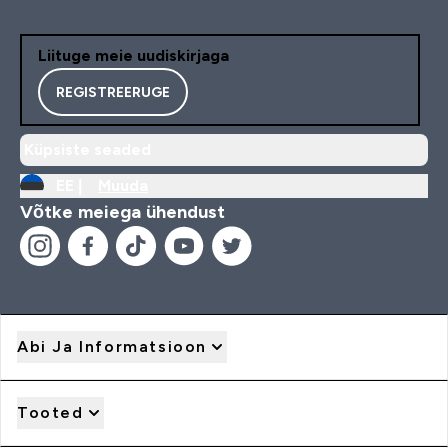
Liituge meie uudiskirjaga
REGISTREERUGE
Küpsiste seaded
EE |
Muuda
Võtke meiega ühendust
Abi Ja Informatsioon
Tooted