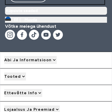
Küpsiste seaded
EE |
Muuda
Võtke meiega ühendust
Abi Ja Informatsioon
Tooted
Ettevõtte Info
Lojaalsus Ja Preemiad