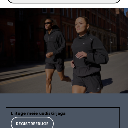
Liituge meie uudiskirjaga
REGISTREERUGE