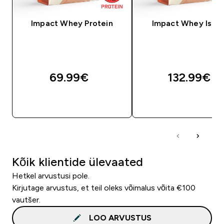
Impact Whey Protein
Impact Whey Isola
69.99€‎
132.99€‎
OSTA KOHE
OSTA KOHE
Kõik klientide ülevaated
Hetkel arvustusi pole.
Kirjutage arvustus, et teil oleks võimalus võita €100
vautšer.
LOO ARVUSTUS