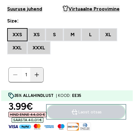
Suuruse juhend
Virtuaalne Proovimine
Size:
XXS
XS
S
M
L
XL
XXL
XXXL
35% ALLAHINDLUST
| KOOD:
EE35
discounted price
3.99€‎
Laost otsas
HIND ENNE 44,00 €‎
SÄÄSTA 40,01 €‎