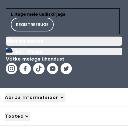
Liituge meie uudiskirjaga
REGISTREERUGE
Küpsiste seaded
EE |
Muuda
Võtke meiega ühendust
Abi Ja Informatsioon
Tooted