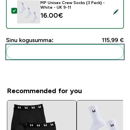
MP Unisex Crew Socks (3 Pack) -
White - UK 9-11
Vali see toode - MP Unisex Crew Socks (3 Pack) - Whi
16.00€‎
Sinu kogusumma:
115,99 €‎
Lisa need oma rutiini
Recommended for you