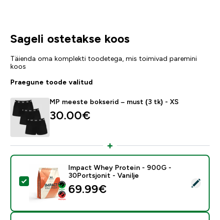
Sageli ostetakse koos
Täienda oma komplekti toodetega, mis toimivad paremini
koos
Praegune toode valitud
MP meeste bokserid – must (3 tk) - XS
30.00€‎
Impact Whey Protein - 900G -
30Portsjonit - Vanilje
Vali see toode - Impact Whey Protein - 900G - 30Ports
69.99€‎