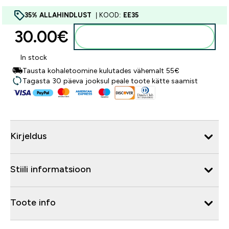
35% ALLAHINDLUST
| KOOD:
EE35
30.00€‎
Lisa ostukorvi
In stock
Tausta kohaletoomine kulutades vähemalt 55€
Tagasta 30 päeva jooksul peale toote kätte saamist
Kirjeldus
Stiili informatsioon
Toote info