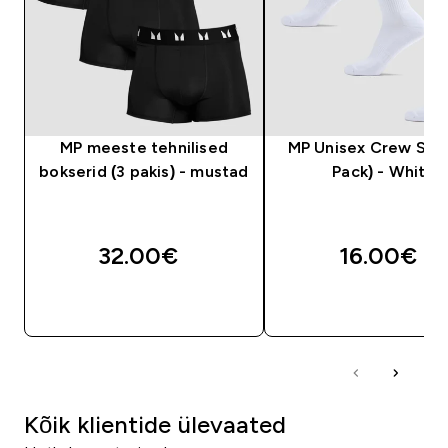
MP meeste tehnilised
MP Unisex Crew Sock
bokserid (3 pakis) - mustad
Pack) - White
32.00€‎
16.00€‎
OSTA KOHE
OSTA KOHE
Kõik klientide ülevaated