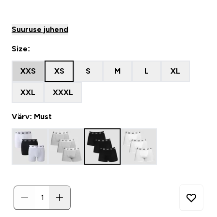
Suuruse juhend
Size:
XXS
XS
S
M
L
XL
XXL
XXXL
Värv: Must