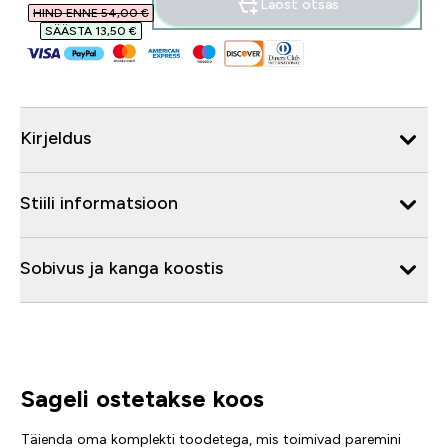
Laost otsas
HIND ENNE 54,00 €‎
SÄÄSTA 13,50 €‎
Kirjeldus
Stiili informatsioon
Sobivus ja kanga koostis
Sageli ostetakse koos
Täienda oma komplekti toodetega, mis toimivad paremini