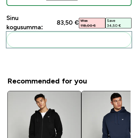
Sinu
Was
Save
83,50 €‎
118,00 €‎
34,50 €‎
kogusumma:
Lisa need oma rutiini
Recommended for you