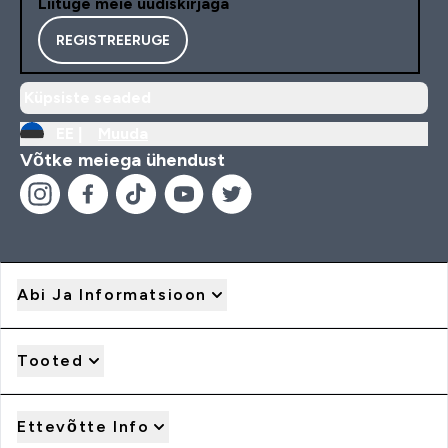
Liituge meie uudiskirjaga
REGISTREERUGE
Küpsiste seaded
EE |
Muuda
Võtke meiega ühendust
Abi Ja Informatsioon
Tooted
Ettevõtte Info