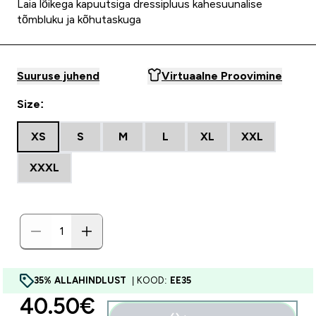
Laia lõikega kapuutsiga dressipluus kahesuunalise
tõmbluku ja kõhutaskuga
Suuruse juhend
Virtuaalne Proovimine
Size:
XS
S
M
L
XL
XXL
XXXL
35% ALLAHINDLUST
| KOOD:
EE35
discounted price
40.50€‎