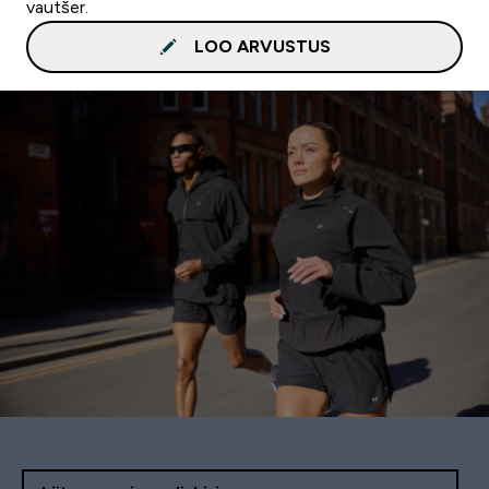
vautšer.
LOO ARVUSTUS