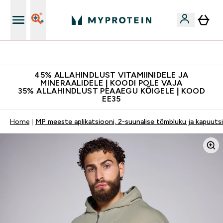
Kvaliteetsus
45% ALLAHINDLUST VITAMIINIDELE JA
MINERAALIDELE | KOODI POLE VAJA
35% ALLAHINDLUST PEAAEGU KÕIGELE | KOOD
EE35
Home
MP meeste aplikatsiooni, 2-suunalise tõmbluku ja kapuutsig