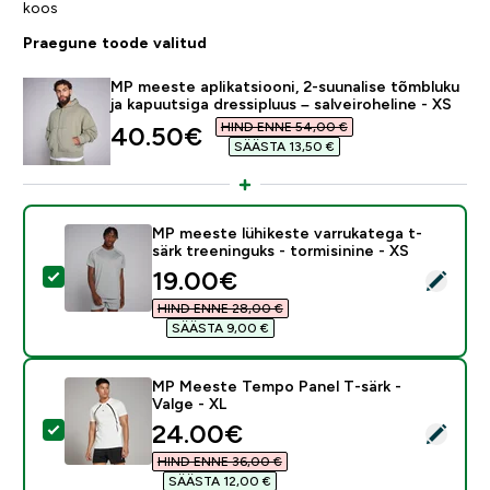
koos
Praegune toode valitud
MP meeste aplikatsiooni, 2-suunalise tõmbluku
ja kapuutsiga dressipluus – salveiroheline - XS
HIND ENNE 54,00 €‎
discounted price
40.50€‎
SÄÄSTA 13,50 €‎
MP meeste lühikeste varrukatega t-
särk treeninguks - tormisinine - XS
discounted price
19.00€‎
Vali see toode - MP meeste lühikeste varrukatega t-sär
HIND ENNE 28,00 €‎
SÄÄSTA 9,00 €‎
MP Meeste Tempo Panel T-särk -
Valge - XL
discounted price
24.00€‎
Vali see toode - MP Meeste Tempo Panel T-särk - Val
HIND ENNE 36,00 €‎
SÄÄSTA 12,00 €‎