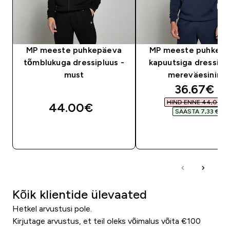
MP meeste puhkepäeva
MP meeste puhkep
tõmblukuga dressipluus -
kapuutsiga dressiplu
must
mereväesinine
discounte
36.67€‎
HIND ENNE 44,00 €‎
44.00€‎
SÄÄSTA 7,33 €‎
OSTA KOHE
OSTA KOHE
Kõik klientide ülevaated
Hetkel arvustusi pole.
Kirjutage arvustus, et teil oleks võimalus võita €100