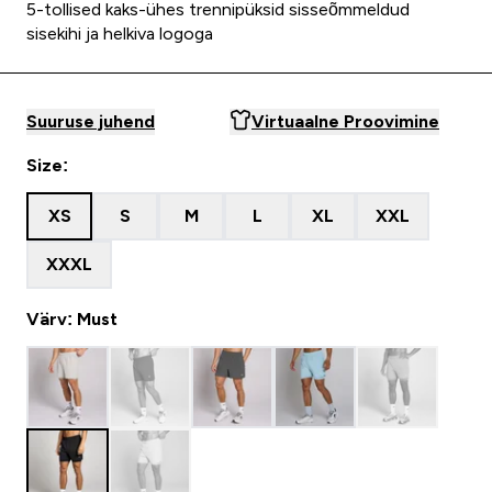
5-tollised kaks-ühes trennipüksid sisseõmmeldud
sisekihi ja helkiva logoga
Suuruse juhend
Virtuaalne Proovimine
Size:
XS
S
M
L
XL
XXL
XXXL
Värv: Must