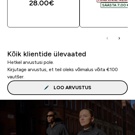
28.00€‎
SÄÄSTA 7,00 €‎
OSTA KOHE
OSTA KOHE
Kõik klientide ülevaated
Hetkel arvustusi pole.
Kirjutage arvustus, et teil oleks võimalus võita €100
vautšer.
LOO ARVUSTUS