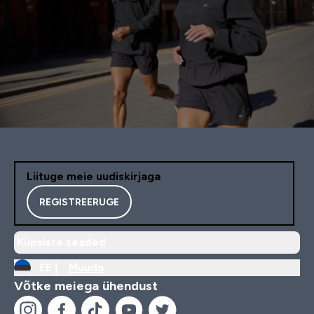
Liituge meie uudiskirjaga
REGISTREERUGE
Küpsiste seaded
EE |
Muuda
Võtke meiega ühendust