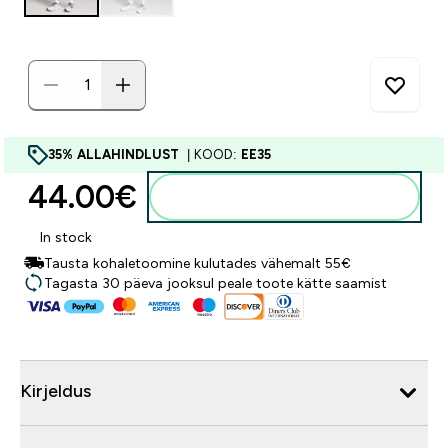
35% ALLAHINDLUST
| KOOD:
EE35
44.00€‎
Lisa ostukorvi
In stock
Tausta kohaletoomine kulutades vähemalt 55€
Tagasta 30 päeva jooksul peale toote kätte saamist
Kirjeldus