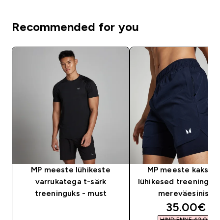
Recommended for you
MP meeste lühikeste
MP meeste kaks-ü
varrukatega t-särk
lühikesed treeningpük
treeninguks - must
mereväesinised
discounte
35.00€‎
HIND ENNE 42,00 €‎