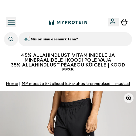
Kvaliteetsus
Mis on sinu eesmärk täna?
45% ALLAHINDLUST VITAMIINIDELE JA
MINERAALIDELE | KOODI POLE VAJA
35% ALLAHINDLUST PEAAEGU KÕIGELE | KOOD
EE35
Home
MP meeste 5-tollised kaks-ühes trennipüksid – mustad