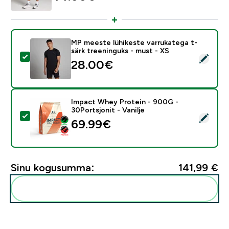
MP meeste lühikeste varrukatega t-
särk treeninguks - must - XS
Vali see toode - MP meeste lühikeste varrukatega t-sä
28.00€‎
Impact Whey Protein - 900G -
30Portsjonit - Vanilje
Vali see toode - Impact Whey Protein - 900G - 30Ports
69.99€‎
Sinu kogusumma:
141,99 €‎
Lisa need oma rutiini