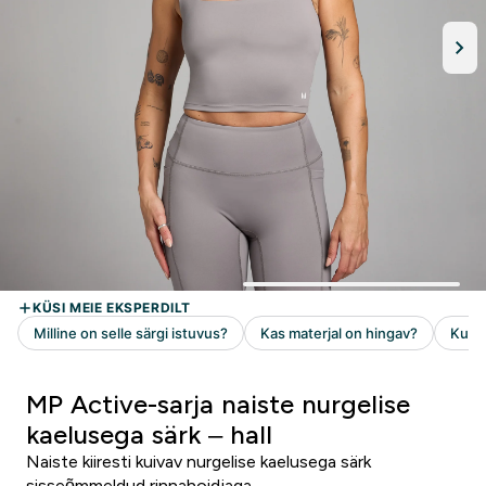
MP Active-sarja naiste nurgelise
kaelusega särk – hall
Naiste kiiresti kuivav nurgelise kaelusega särk
sisseõmmeldud rinnahoidjaga