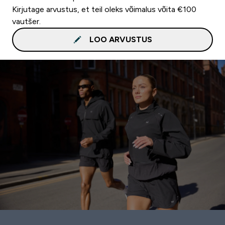
Kirjutage arvustus, et teil oleks võimalus võita €100
vautšer.
LOO ARVUSTUS