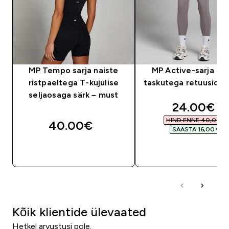
MP Tempo sarja naiste
MP Active-sarja nai
ristpaeltega T-kujulise
taskutega retuusid – 
seljaosaga särk – must
discounte
24.00€‎
HIND ENNE 40,00 €‎
40.00€‎
SÄÄSTA 16,00 €‎
OSTA KOHE
OSTA KOHE
Kõik klientide ülevaated
Hetkel arvustusi pole.