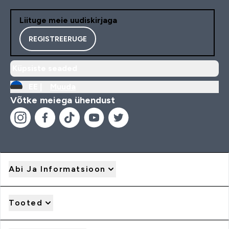
Liituge meie uudiskirjaga
REGISTREERUGE
Küpsiste seaded
EE |
Muuda
Võtke meiega ühendust
Abi Ja Informatsioon
Tooted