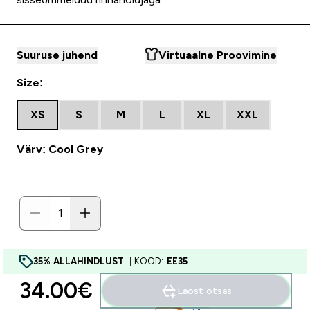
Suuruse juhend
Virtuaalne Proovimine
Size:
XS
S
M
L
XL
XXL
Värv: Cool Grey
35% ALLAHINDLUST
| KOOD:
EE35
34.00€‎
Laost otsas