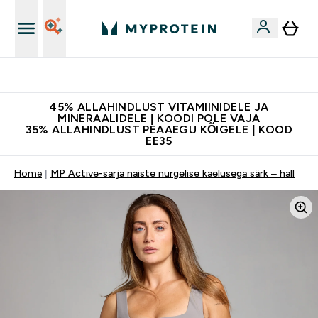
Kvaliteetsus
45% ALLAHINDLUST VITAMIINIDELE JA
MINERAALIDELE | KOODI POLE VAJA
35% ALLAHINDLUST PEAAEGU KÕIGELE | KOOD
EE35
Home
MP Active-sarja naiste nurgelise kaelusega särk – hall