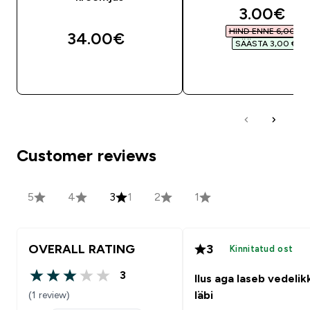
discounte
3.00€‎
HIND ENNE 6,00 €‎
34.00€‎
SÄÄSTA 3,00 €‎
OSTA KOHE
OSTA KOHE
Customer reviews
5
4
3
1
2
1
OVERALL RATING
3
Kinnitatud ost
3
Ilus aga laseb vedelik
3 out of 5 stars
(1 review)
läbi