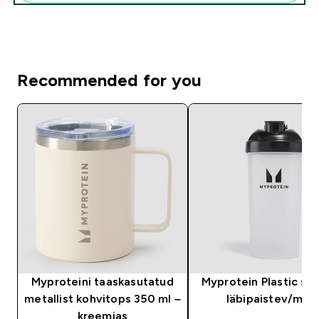
Recommended for you
Myproteini taaskasutatud
Myprotein Plastic sha
metallist kohvitops 350 ml –
läbipaistev/mus
kreemjas