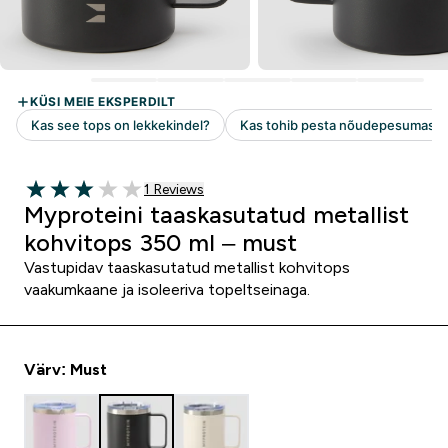
1 customer reviews
1 Reviews
3 out of 5 stars
Myproteini taaskasutatud metallist
kohvitops 350 ml – must
Vastupidav taaskasutatud metallist kohvitops
vaakumkaane ja isoleeriva topeltseinaga.
Värv: Must