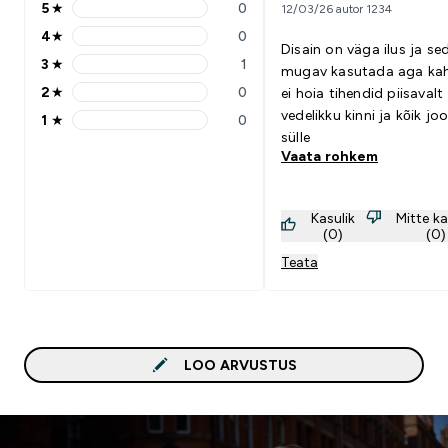
5
★
0
12/03/26 autor 1234
5 stars rating 0 reviews
4
★
0
4 stars rating 0 reviews
Disain on väga ilus ja se
3
★
1
mugav kasutada aga kah
3 stars rating 1 reviews
2
★
0
ei hoia tihendid piisavalt
2 stars rating 0 reviews
vedelikku kinni ja kõik jo
1
★
0
1 stars rating 0 reviews
sülle
Vaata rohkem
Kasulik
Mitte ka
(0)
(0)
Teata
LOO ARVUSTUS