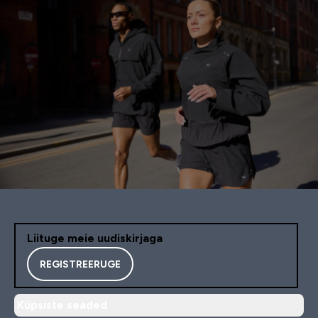
Liituge meie uudiskirjaga
REGISTREERUGE
Küpsiste seaded