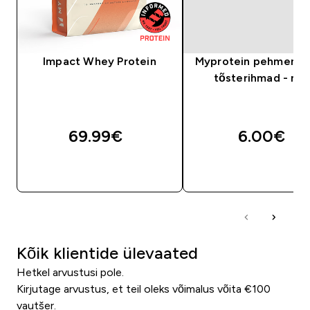
Impact Whey Protein
Myprotein pehmend
tõsterihmad - mu
69.99€‎
6.00€‎
OSTA KOHE
OSTA KOHE
Kõik klientide ülevaated
Hetkel arvustusi pole.
Kirjutage arvustus, et teil oleks võimalus võita €100
vautšer.