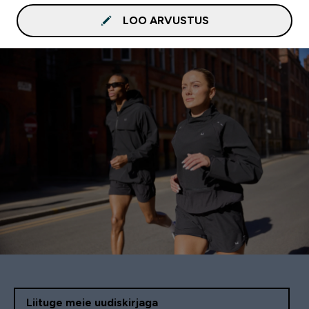
LOO ARVUSTUS
Liituge meie uudiskirjaga