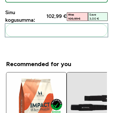
Sinu
Was
Save
102,99 €‎
105,99 €‎
3,00 €‎
kogusumma:
Lisa need oma rutiini
Recommended for you