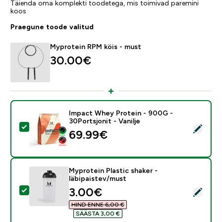
Täienda oma komplekti toodetega, mis toimivad paremini
koos
Praegune toode valitud
Myprotein RPM köis - must
30.00€‎
Impact Whey Protein - 900G -
30Portsjonit - Vanilje
Vali see toode - Impact Whey Protein - 900G - 30Ports
69.99€‎
Myprotein Plastic shaker -
läbipaistev/must
discounted price
3.00€‎
Vali see toode - Myprotein Plastic shaker - läbipaiste
HIND ENNE 6,00 €‎
SÄÄSTA 3,00 €‎