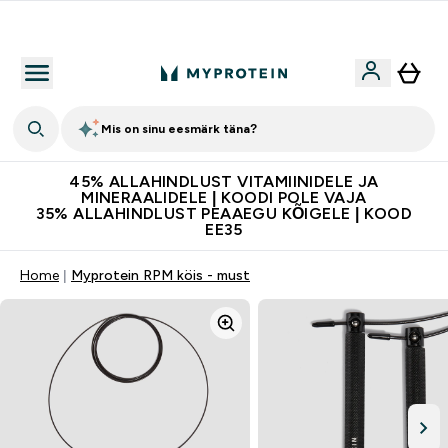
Kvaliteetsus
Mis on sinu eesmärk täna?
45% ALLAHINDLUST VITAMIINIDELE JA
MINERAALIDELE | KOODI POLE VAJA
35% ALLAHINDLUST PEAAEGU KÕIGELE | KOOD
EE35
Home
Myprotein RPM köis - must