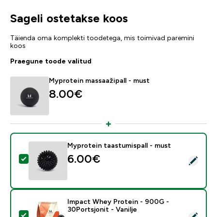
Sageli ostetakse koos
Täienda oma komplekti toodetega, mis toimivad paremini
koos
Praegune toode valitud
Myprotein massaažipall - must
8.00€‎
Myprotein taastumispall - must
6.00€‎
Vali see toode - Myprotein taastumispall - must
Impact Whey Protein - 900G -
30Portsjonit - Vanilje
Vali see toode - Impact Whey Protein - 900G - 30Ports