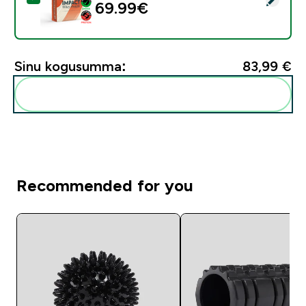
69.99€‎
Sinu kogusumma:
83,99 €‎
Lisa need oma rutiini
Recommended for you