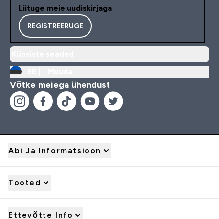
Liituge meie uudiskirjaga
REGISTREERUGE
Küpsiste seaded
EE |
Muuda
Võtke meiega ühendust
Abi Ja Informatsioon
Tooted
Ettevõtte Info