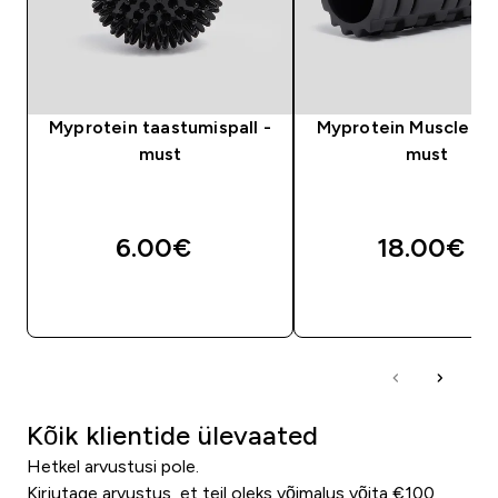
Myprotein taastumispall -
Myprotein Muscle Rol
must
must
6.00€‎
18.00€‎
OSTA KOHE
OSTA KOHE
Kõik klientide ülevaated
Hetkel arvustusi pole.
Kirjutage arvustus, et teil oleks võimalus võita €100