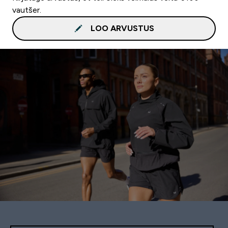
vautšer.
LOO ARVUSTUS