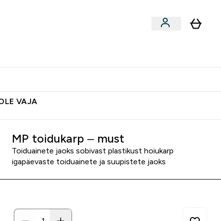
ted
Aksessuaarid
Lõpumüük
 & Snäkid submenu
Enter Vegan Tooted submenu
⌄
Soovid 10€ krediiti?
Abikeskus
POLE VAJA
MP toidukarp – must
Toiduainete jaoks sobivast plastikust hoiukarp
igapäevaste toiduainete ja suupistete jaoks