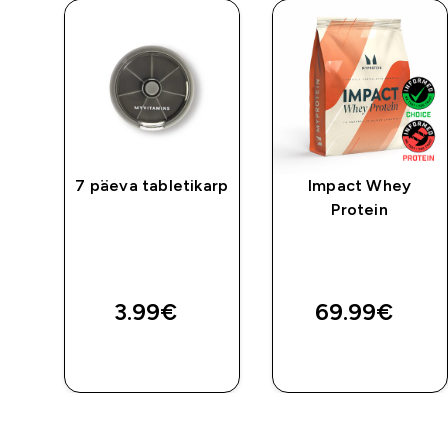
ic
7 päeva tabletikarp
Impact Whey
Protein
st
ed price
TA
3.99€‎
69.99€‎
E
OSTA KOHE
OSTA KOHE