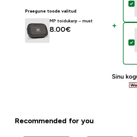
V
Praegune toode valitud
MP toidukarp – must
8.00€‎
V
Sinu ko
Was
Recommended for you