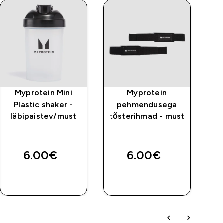
Myprotein Mini
Myprotein
S
Plastic shaker -
pehmendusega
läbipaistev/must
tõsterihmad - must
6.00€‎
6.00€‎
OSTA KOHE
OSTA KOHE