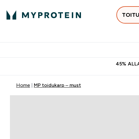
TOIT
Populaarseimad
Proteiinid
Enter Populaars
Ent
⌄
⌄
Tasuta kohaletoomine tellimus
45% ALLA
Home
MP toidukarp – must