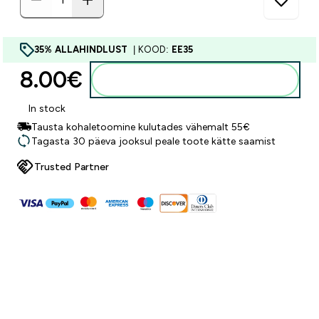
35% ALLAHINDLUST
| KOOD:
EE35
8.00€‎
Lisa ostukorvi
In stock
Tausta kohaletoomine kulutades vähemalt 55€
Tagasta 30 päeva jooksul peale toote kätte saamist
Trusted Partner