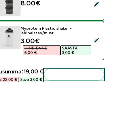
8.00€‎
ali see toode - MP Power Tower – must
Myprotein Plastic shaker -
läbipaistev/must
discounted price
3.00€‎
ali see toode - Myprotein Plastic shaker - läbipaistev/must
HIND ENNE
SÄÄSTA
6,00 €‎
3,00 €‎
gusumma:
19,00 €‎
Lisa need oma rutiini
 22,00 €‎
Save 3,00 €‎