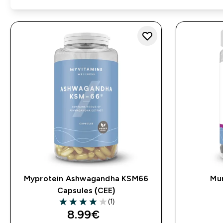
Myprotein Ashwagandha KSM66
Mu
Capsules (CEE)
(1)
4 out of 5 stars
8.99€‎