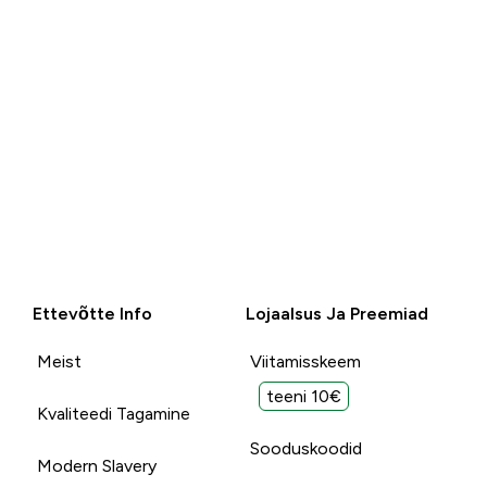
Ettevõtte Info
Lojaalsus Ja Preemiad
Meist
Viitamisskeem
teeni 10€
Kvaliteedi Tagamine
Sooduskoodid
Modern Slavery