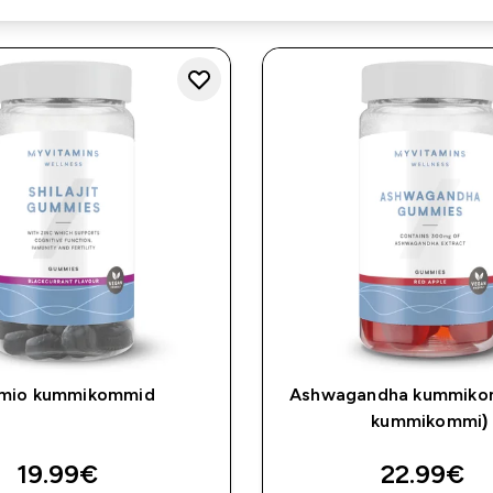
mio kummikommid
Ashwagandha kummiko
kummikommi)
19.99€‎
22.99€‎