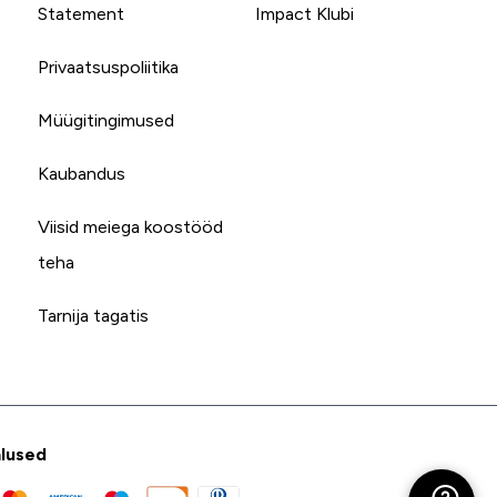
Statement
Impact Klubi
Privaatsuspoliitika
Müügitingimused
Kaubandus
Viisid meiega koostööd
teha
Tarnija tagatis
lused