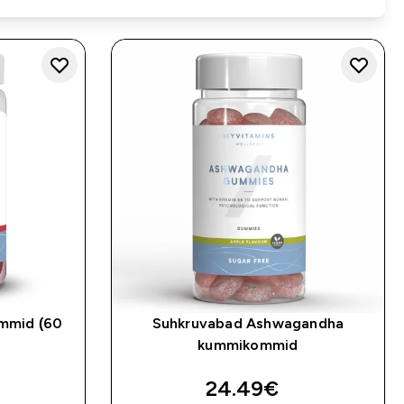
mmid (60
Suhkruvabad Ashwagandha
kummikommid
24.49€‎