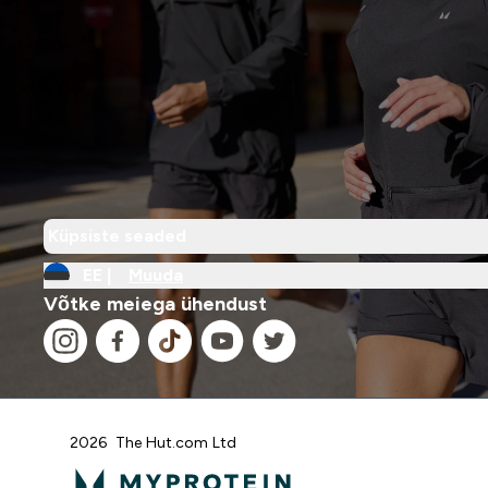
Küpsiste seaded
EE |
Muuda
Võtke meiega ühendust
2026 The Hut.com Ltd