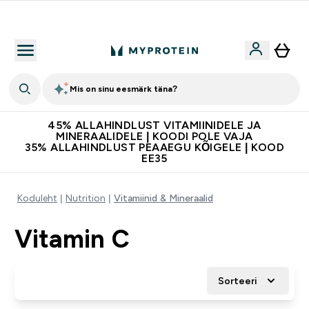
Kvaliteetsus
Mis on sinu eesmärk täna?
45% ALLAHINDLUST VITAMIINIDELE JA
MINERAALIDELE | KOODI POLE VAJA
35% ALLAHINDLUST PEAAEGU KÕIGELE | KOOD
EE35
Koduleht
Nutrition
Vitamiinid & Mineraalid
Vitamin C
Sorteeri