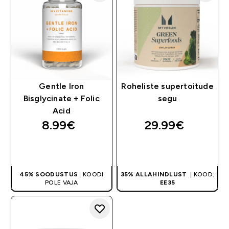
Gentle Iron
Roheliste supertoitude
Bisglycinate + Folic
segu
Acid
8.99€‎
29.99€‎
OSTA KOHE
OSTA KOHE
45% SOODUSTUS
| KOODI
35% ALLAHINDLUST
| KOOD:
POLE VAJA
EE35