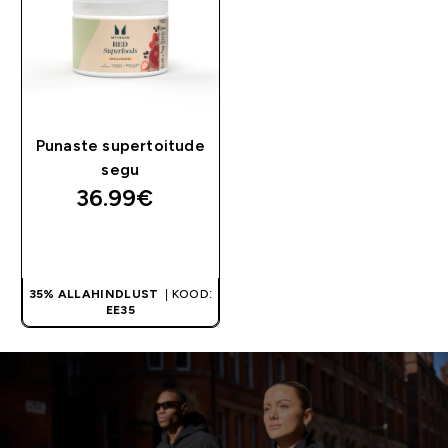
Punaste supertoitude
segu
36.99€‎
OSTA KOHE
35% ALLAHINDLUST
| KOOD:
EE35