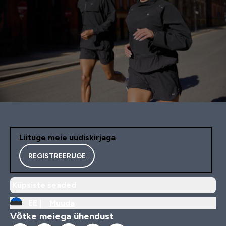
Liituge meie uudiskirjaga
REGISTREERUGE
Küpsiste seaded
EE |
Muuda
Võtke meiega ühendust