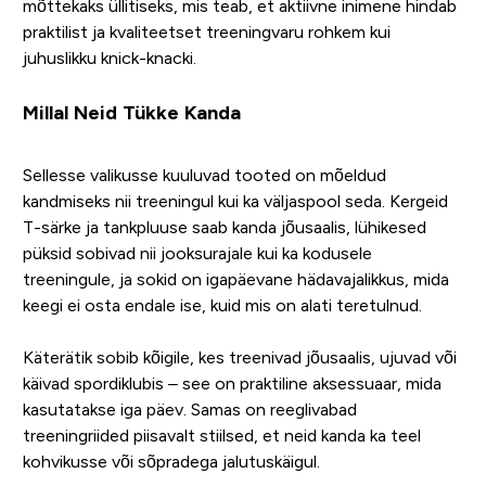
mõttekaks üllitiseks, mis teab, et aktiivne inimene hindab
praktilist ja kvaliteetset treeningvaru rohkem kui
juhuslikku knick-knacki.
Millal Neid Tükke Kanda
Sellesse valikusse kuuluvad tooted on mõeldud
kandmiseks nii treeningul kui ka väljaspool seda. Kergeid
T-särke ja tankpluuse saab kanda jõusaalis, lühikesed
püksid sobivad nii jooksurajale kui ka kodusele
treeningule, ja sokid on igapäevane hädavajalikkus, mida
keegi ei osta endale ise, kuid mis on alati teretulnud.
Käterätik sobib kõigile, kes treenivad jõusaalis, ujuvad või
käivad spordiklubis – see on praktiline aksessuaar, mida
kasutatakse iga päev. Samas on reeglivabad
treeningriided piisavalt stiilsed, et neid kanda ka teel
kohvikusse või sõpradega jalutuskäigul.