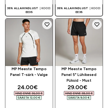
35% ALLAHINDLUST
| KOOD:
35% ALLAHINDLUST
| KOOD:
EE35
EE35
MP Meeste Tempo
MP Meeste Tempo
Panel T-särk - Valge
Panel 5" Lühikesed
Püksid - Must
discounted price
discounted pri
24.00€‎
29.00€‎
HIND ENNE 36,00 €‎
HIND ENNE 38,00 €‎
SÄÄSTA 12,00 €‎
SÄÄSTA 9,00 €‎
OSTA KOHE
OSTA KOHE