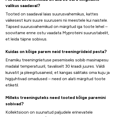
valikus saadaval?
Tooted on saadaval laias suurusvahemikus, kattes
väikesest kuni suure suuruseni nii meestele kui naistele.
Täpsed suurusvahemikud on märgitud iga toote lehel –
soovitame enne ostu vaadata Myproteini suurustabelit,
et leida täpne sobivus.
Kuidas on kõige parem neid treeningriideid pesta?
Enamiku treeningriietuse pesemiseks sobib masinapesu
madalal temperatuuril, tavaliselt 30 kraadi juures. Väldi
kuivatit ja pleegitusaineid, et kangas säilitaks oma kuju ja
higijuhtivad omadused – need on alati märgitud toote
etiketil.
Milleks treeninguteks need tooted kõige paremini
sobivad?
Kollektsioon on suunatud paljudele erinevatele