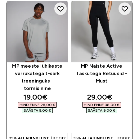
MP meeste lühikeste
MP Naiste Active
varrukatega t-särk
Taskutega Retuusid -
treeninguks -
Must
tormisinine
discounted price
discounted pri
19.00€‎
29.00€‎
HIND ENNE 28,00 €‎
HIND ENNE 38,00 €‎
SÄÄSTA 9,00 €‎
SÄÄSTA 9,00 €‎
OSTA KOHE
OSTA KOHE
35% ALLAHINDLUST
| KOOD:
35% ALLAHINDLUST
| KOOD: