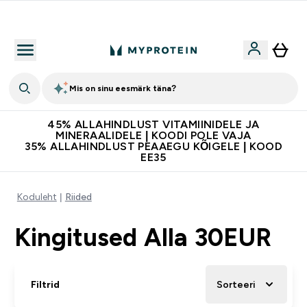
Lisa 5% allahindlust tellides äpis
Mis on sinu eesmärk täna?
45% ALLAHINDLUST VITAMIINIDELE JA
MINERAALIDELE | KOODI POLE VAJA
35% ALLAHINDLUST PEAAEGU KÕIGELE | KOOD
EE35
Koduleht
Riided
Kingitused Alla 30EUR
Filtrid
Sorteeri