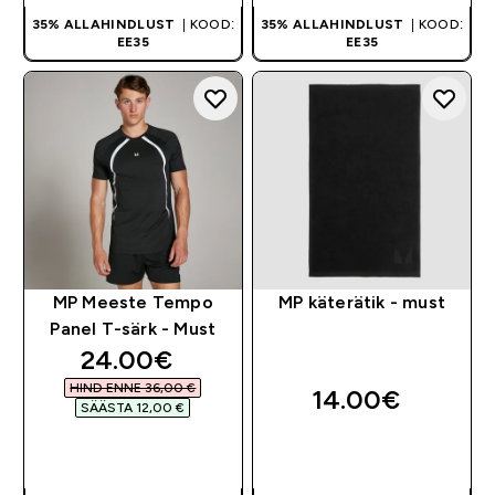
35% ALLAHINDLUST
| KOOD:
35% ALLAHINDLUST
| KOOD:
EE35
EE35
MP Meeste Tempo
MP käterätik - must
Panel T-särk - Must
discounted price
24.00€‎
HIND ENNE 36,00 €‎
14.00€‎
SÄÄSTA 12,00 €‎
OSTA KOHE
OSTA KOHE