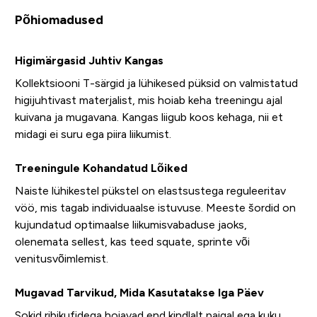
Põhiomadused
Higimärgasid Juhtiv Kangas
Kollektsiooni T-särgid ja lühikesed püksid on valmistatud
higijuhtivast materjalist, mis hoiab keha treeningu ajal
kuivana ja mugavana. Kangas liigub koos kehaga, nii et
midagi ei suru ega piira liikumist.
Treeningule Kohandatud Lõiked
Naiste lühikestel pükstel on elastsustega reguleeritav
vöö, mis tagab individuaalse istuvuse. Meeste šordid on
kujundatud optimaalse liikumisvabaduse jaoks,
olenemata sellest, kas teed squate, sprinte või
venitusvõimlemist.
Mugavad Tarvikud, Mida Kasutatakse Iga Päev
Sokid ribikufidega hoiavad end kindlalt paigal ega kuku