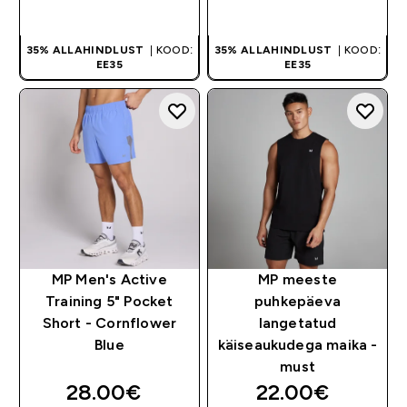
OSTA KOHE
OSTA KOHE
35% ALLAHINDLUST
| KOOD:
35% ALLAHINDLUST
| KOOD:
EE35
EE35
MP Men's Active
MP meeste
Training 5" Pocket
puhkepäeva
Short - Cornflower
langetatud
Blue
käiseaukudega maika -
must
28.00€‎
22.00€‎