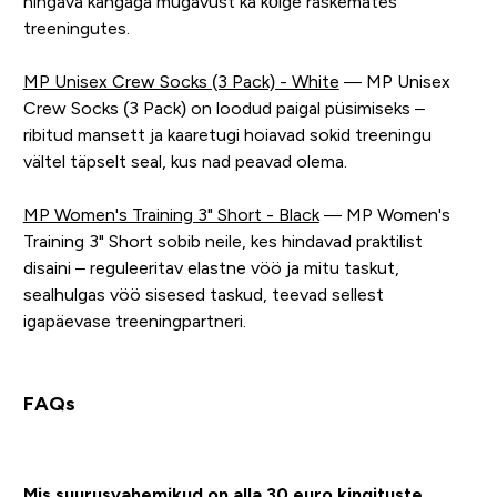
hingava kangaga mugavust ka kõige raskemates
treeningutes.
MP Unisex Crew Socks (3 Pack) - White
— MP Unisex
Crew Socks (3 Pack) on loodud paigal püsimiseks –
ribitud mansett ja kaaretugi hoiavad sokid treeningu
vältel täpselt seal, kus nad peavad olema.
MP Women's Training 3" Short - Black
— MP Women's
Training 3" Short sobib neile, kes hindavad praktilist
disaini – reguleeritav elastne vöö ja mitu taskut,
sealhulgas vöö sisesed taskud, teevad sellest
igapäevase treeningpartneri.
FAQs
Mis suurusvahemikud on alla 30 euro kingituste