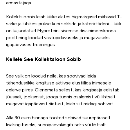
armastajaga.
Kollektsioonis leiab kõike alates higimärgasid mähivaid T-
särke ja lühikesi pükse kuni sokkide ja käterättideni – kõik
on kujundatud Myproteini sisemise disainimeeskonna
poolt ning loodud vastupidavuseks ja mugavuseks
igapäevases treeningus.
Kellele See Kollektsioon Sobib
See valik on loodud neile, kes soovivad leida
tähendusrikka kingituse aktiivse elustiiliga inimesele
eelarve piires. Olenemata sellest, kas kingisaaja eelistab
jõusaali, jooksmist, jooga tunnis osalemist või lihtsalt
mugavat igapäevast riietust, leiab siit midagi sobivat.
Alla 30 euro hinnaga tooted sobivad suurepäraselt
lisakingituseks, sünnipäevakingituseks või lihtsalt