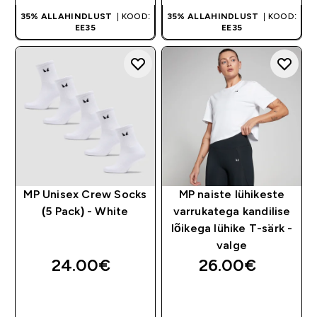
35% ALLAHINDLUST
| KOOD:
35% ALLAHINDLUST
| KOOD:
EE35
EE35
MP Unisex Crew Socks
MP naiste lühikeste
(5 Pack) - White
varrukatega kandilise
lõikega lühike T-särk -
valge
24.00€‎
26.00€‎
OSTA KOHE
OSTA KOHE