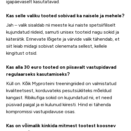
igapäevaselt kasutatavad.
Kas selle valiku tooted sobivad ka naisele ja mehele?
Jah – valik sisaldab nii meeste kui naiste spetsiifiliselt
kujundatud riideid, samuti unisex tooteid nagu sokid ja
käterätik. Erinevate lõigete ja värvide valik tähendab, et
siit leiab midagi sobivat olenemata sellest, kellele
kingitust otsid.
Kas alla 30 euro tooted on piisavalt vastupidavad
regulaarseks kasutamiseks?
Küll on. Kõik Myproteini treeningriided on valmistatud
kvaliteetsest, korduvateks pesutsükliteks mõeldud
kangast. Ribikufiga sokid on kujundatud nii, et need
püsivad paigal ja ei kulunud kiiresti. Hind ei tähenda
kompromissi vastupidavuse osas.
Kas on võimalik kinkida mitmest tootest koosnev