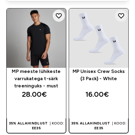
MP meeste lühikeste
MP Unisex Crew Socks
varrukatega t-särk
(3 Pack) - White
treeninguks - must
28.00€‎
16.00€‎
OSTA KOHE
OSTA KOHE
35% ALLAHINDLUST
| KOOD:
35% ALLAHINDLUST
| KOOD:
EE35
EE35