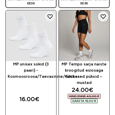
EE35
EE35
MP unisex sokid (3
MP Tempo sarja naiste
paari) -
kroogitud esiosaga
Kosmoosroosa/Taevasinine/Kookos
lühikesed püksid –
mustad
discounted pri
24.00€‎
HIND ENNE 40,00 €‎
16.00€‎
SÄÄSTA 16,00 €‎
OSTA KOHE
OSTA KOHE