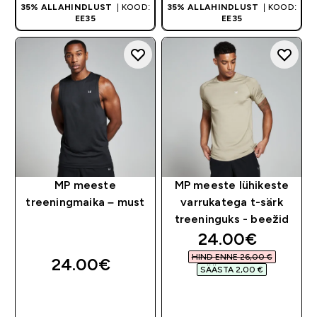
35% ALLAHINDLUST
| KOOD:
35% ALLAHINDLUST
| KOOD:
EE35
EE35
MP meeste
MP meeste lühikeste
treeningmaika – must
varrukatega t-särk
treeninguks - beežid
discounted pri
24.00€‎
HIND ENNE 26,00 €‎
24.00€‎
SÄÄSTA 2,00 €‎
OSTA KOHE
OSTA KOHE