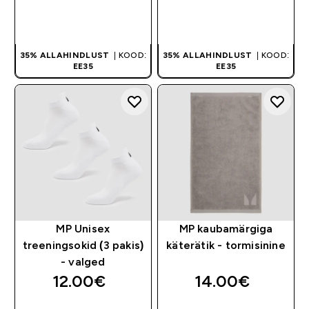
OSTA KOHE
OSTA KOHE
35% ALLAHINDLUST
| KOOD:
35% ALLAHINDLUST
| KOOD:
EE35
EE35
MP Unisex
MP kaubamärgiga
treeningsokid (3 pakis)
käterätik - tormisinine
- valged
12.00€‎
14.00€‎