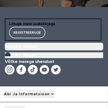
Liituge meie uudiskirjaga
REGISTREERUGE
Küpsiste seaded
EE |
Muuda
Võtke meiega ühendust
Abi Ja Informatsioon