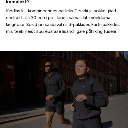
komplekt?
Kindlasti – kombineerides näiteks T-särki ja sokke, jääd
endiselt alla 30 euro piiri, luues samas läbimõelduma
kingituse. Sokid on saadaval nii 3-pakkides kui 5-pakkides,
mis teeb neist suurepärase lisandi igale põhikingitusele.