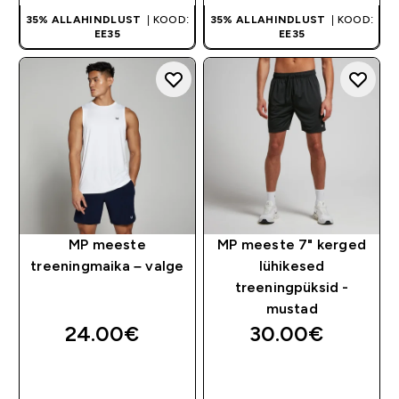
35% ALLAHINDLUST
| KOOD:
35% ALLAHINDLUST
| KOOD:
EE35
EE35
MP meeste
MP meeste 7" kerged
treeningmaika – valge
lühikesed
treeningpüksid -
mustad
24.00€‎
30.00€‎
OSTA KOHE
OSTA KOHE