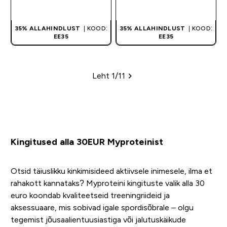
OSTA KOHE
OSTA KOHE
35% ALLAHINDLUST
| KOOD:
35% ALLAHINDLUST
| KOOD:
EE35
EE35
Leht 1/11
Leheküljed
Kingitused alla 30EUR Myproteinist
Otsid täiuslikku kinkimisideed aktiivsele inimesele, ilma et
rahakott kannataks? Myproteini kingituste valik alla 30
euro koondab kvaliteetseid treeningriideid ja
aksessuaare, mis sobivad igale spordisõbrale – olgu
tegemist jõusaalientuusiastiga või jalutuskäikude