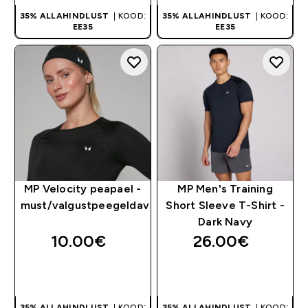
35% ALLAHINDLUST
| KOOD:
35% ALLAHINDLUST
| KOOD:
EE35
EE35
MP Velocity peapael -
MP Men's Training
must/valgustpeegeldav
Short Sleeve T-Shirt -
Dark Navy
10.00€‎
26.00€‎
OSTA KOHE
OSTA KOHE
35% ALLAHINDLUST
| KOOD:
35% ALLAHINDLUST
| KOOD: