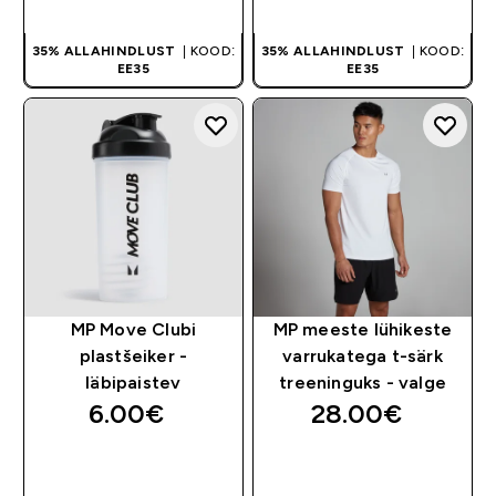
35% ALLAHINDLUST
| KOOD:
35% ALLAHINDLUST
| KOOD:
EE35
EE35
MP Move Clubi
MP meeste lühikeste
plastšeiker -
varrukatega t-särk
läbipaistev
treeninguks - valge
6.00€‎
28.00€‎
OSTA KOHE
OSTA KOHE