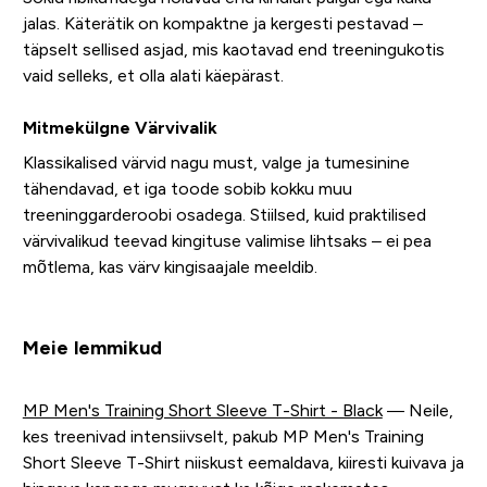
jalas. Käterätik on kompaktne ja kergesti pestavad –
täpselt sellised asjad, mis kaotavad end treeningukotis
vaid selleks, et olla alati käepärast.
Mitmekülgne Värvivalik
Klassikalised värvid nagu must, valge ja tumesinine
tähendavad, et iga toode sobib kokku muu
treeninggarderoobi osadega. Stiilsed, kuid praktilised
värvivalikud teevad kingituse valimise lihtsaks – ei pea
mõtlema, kas värv kingisaajale meeldib.
Meie lemmikud
MP Men's Training Short Sleeve T-Shirt - Black
— Neile,
kes treenivad intensiivselt, pakub MP Men's Training
Short Sleeve T-Shirt niiskust eemaldava, kiiresti kuivava ja