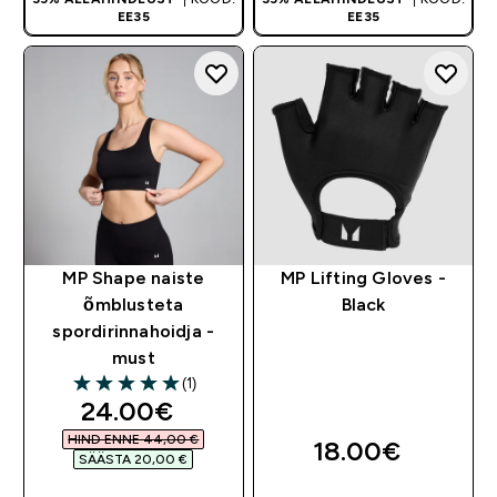
EE35
EE35
MP Shape naiste
MP Lifting Gloves -
õmblusteta
Black
spordirinnahoidja -
must
(1)
5 out of 5 stars
discounted price
24.00€‎
HIND ENNE 44,00 €‎
18.00€‎
SÄÄSTA 20,00 €‎