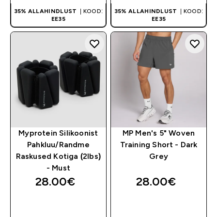
35% ALLAHINDLUST
| KOOD:
35% ALLAHINDLUST
| KOOD:
EE35
EE35
Myprotein Silikoonist
MP Men's 5" Woven
Pahkluu/Randme
Training Short - Dark
Raskused Kotiga (2lbs)
Grey
- Must
28.00€‎
28.00€‎
OSTA KOHE
OSTA KOHE