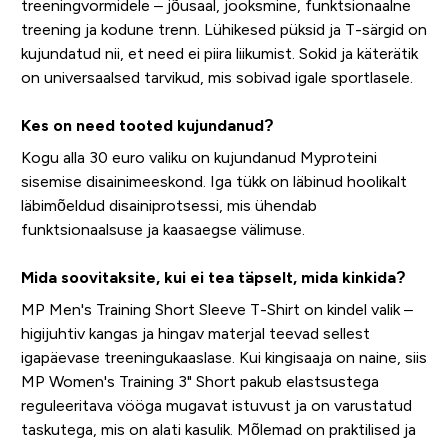
treeningvormidele – jõusaal, jooksmine, funktsionaalne
treening ja kodune trenn. Lühikesed püksid ja T-särgid on
kujundatud nii, et need ei piira liikumist. Sokid ja käterätik
on universaalsed tarvikud, mis sobivad igale sportlasele.
Kes on need tooted kujundanud?
Kogu alla 30 euro valiku on kujundanud Myproteini
sisemise disainimeeskond. Iga tükk on läbinud hoolikalt
läbimõeldud disainiprotsessi, mis ühendab
funktsionaalsuse ja kaasaegse välimuse.
Mida soovitaksite, kui ei tea täpselt, mida kinkida?
MP Men's Training Short Sleeve T-Shirt on kindel valik –
higijuhtiv kangas ja hingav materjal teevad sellest
igapäevase treeningukaaslase. Kui kingisaaja on naine, siis
MP Women's Training 3" Short pakub elastsustega
reguleeritava vööga mugavat istuvust ja on varustatud
taskutega, mis on alati kasulik. Mõlemad on praktilised ja