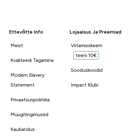
Ettevõtte Info
Lojaalsus Ja Preemiad
Meist
Viitamisskeem
teeni 10€
Kvaliteedi Tagamine
Sooduskoodid
Modern Slavery
Statement
Impact Klubi
Privaatsuspoliitika
Müügitingimused
Kaubandus