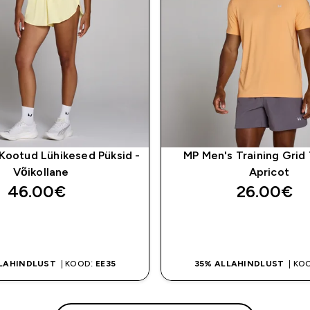
Kootud Lühikesed Püksid -
MP Men's Training Grid 
Võikollane
Apricot
46.00€‎
26.00€‎
OSTA KOHE
OSTA KOHE
LLAHINDLUST
| KOOD:
EE35
35% ALLAHINDLUST
| KO