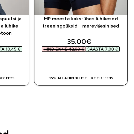
apuutsi ja
MP meeste kaks-ühes lühikesed
a lühike
treeningpüksid - mereväesinised
ötoon
d price
discounted price
35.00€‎
A 10,45 €‎
HIND ENNE 42,00 €‎
SÄÄSTA 7,00 €‎
OSTA KOHE
OD:
EE35
35% ALLAHINDLUST
| KOOD:
EE35