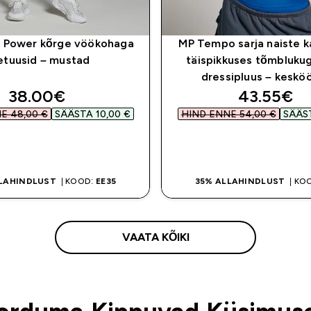
e Power kõrge vöökohaga
MP Tempo sarja naiste k
etuusid – mustad
täispikkuses tõmblukug
dressipluus – keskö
discounted price
discounte
38.00€‎
43.55€‎
 48,00 €‎
SÄÄSTA 10,00 €‎
HIND ENNE 54,00 €‎
SÄÄST
OSTA KOHE
OSTA KOHE
LLAHINDLUST
| KOOD:
EE35
35% ALLAHINDLUST
| KO
VAATA KÕIKI