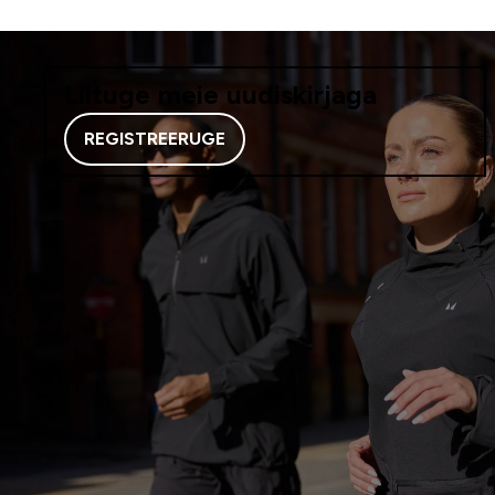
Liituge meie uudiskirjaga
REGISTREERUGE