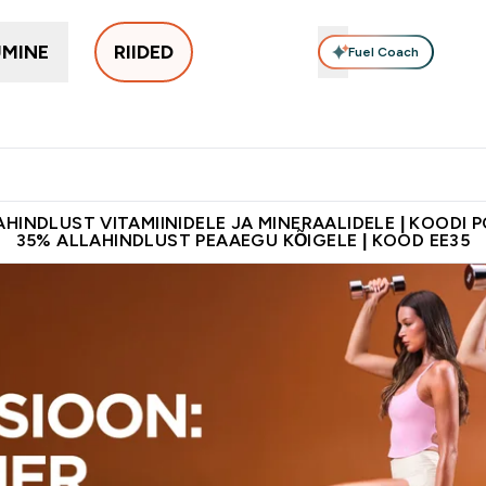
UMINE
RIIDED
Fuel Coach
Meeste Riided
Aksessuaarid
Lõpumüük
Riided Treen
Enter Naiste Riided submenu
Enter Meeste Riided submenu
Enter Aksessuaarid submenu
Enter Lõpumüü
⌄
⌄
⌄
⌄
tele 55€ ja üle
Kvaliteetsus
Lisa 5% allahindlust tellides äpis
HINDLUST VITAMIINIDELE JA MINERAALIDELE | KOODI 
35% ALLAHINDLUST PEAAEGU KÕIGELE | KOOD EE35