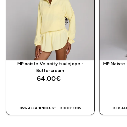
MP naiste Velocity tuulejope -
MP Naiste 
Buttercream
64.00€‎
OSTA KOHE
35% ALLAHINDLUST
| KOOD:
EE35
35% A