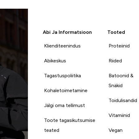
Abi Ja Informatsioon
Tooted
Klienditeenindus
Proteiinid
Abikeskus
Riided
Tagastuspoliitika
Batoonid &
Snäkid
Kohaletoimetamine
Toidulisandid
Jälgi oma tellimust
Vitamiinid
Toote tagasikutsumise
teated
Vegan