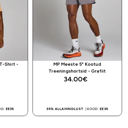
T-Shirt -
MP Meeste 5" Kootud
Treeningshortsid - Grafiit
34.00€‎
OSTA KOHE
OD:
EE35
35% ALLAHINDLUST
| KOOD:
EE35