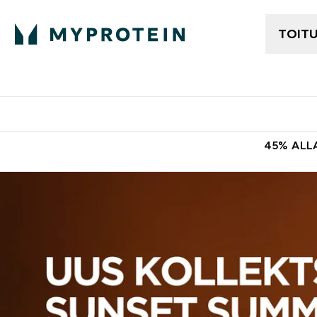
TOIT
Naiste Riided
Tasuta kohaletoomine tellimus
45% ALLA