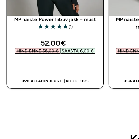
MP naiste Power liibuv jakk – must
MP naist
(1)
r
5 out of 5 stars
discounted price
52.00€‎
HIND ENNE 58,00 €‎
SÄÄSTA 6,00 €‎
HIND ENNE
OSTA KOHE
35% ALLAHINDLUST
| KOOD:
EE35
35% A