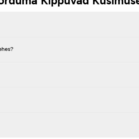
orduma Kippuvad Küsimus
ehes?