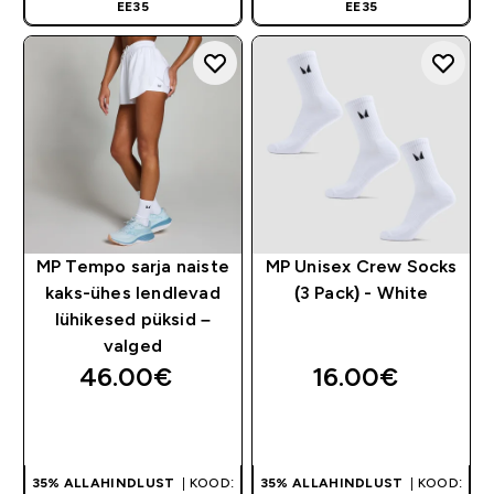
EE35
EE35
MP Tempo sarja naiste
MP Unisex Crew Socks
kaks-ühes lendlevad
(3 Pack) - White
lühikesed püksid –
valged
46.00€‎
16.00€‎
OSTA KOHE
OSTA KOHE
35% ALLAHINDLUST
| KOOD:
35% ALLAHINDLUST
| KOOD: