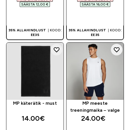
SÄÄSTA 12,00 €‎
SÄÄSTA 16,00 €‎
OSTA KOHE
OSTA KOHE
35% ALLAHINDLUST
| KOOD:
35% ALLAHINDLUST
| KOOD:
EE35
EE35
MP käterätik - must
MP meeste
treeningmaika – valge
14.00€‎
24.00€‎