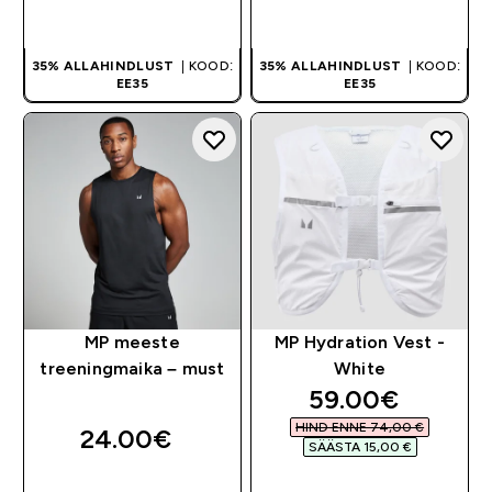
OSTA KOHE
OSTA KOHE
35% ALLAHINDLUST
| KOOD:
35% ALLAHINDLUST
| KOOD:
EE35
EE35
MP meeste
MP Hydration Vest -
treeningmaika – must
White
discounted pri
59.00€‎
HIND ENNE 74,00 €‎
24.00€‎
SÄÄSTA 15,00 €‎
OSTA KOHE
OSTA KOHE