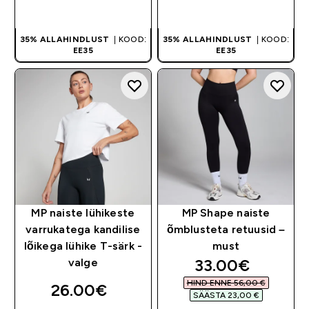
OSTA KOHE
OSTA KOHE
35% ALLAHINDLUST
| KOOD:
35% ALLAHINDLUST
| KOOD:
EE35
EE35
MP naiste lühikeste
MP Shape naiste
varrukatega kandilise
õmblusteta retuusid –
lõikega lühike T-särk -
must
discounted pri
33.00€‎
valge
HIND ENNE 56,00 €‎
26.00€‎
SÄÄSTA 23,00 €‎