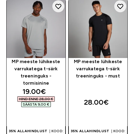
MP meeste lühikeste
MP meeste lühikeste
varrukatega t-särk
varrukatega t-särk
treeninguks -
treeninguks - must
tormisinine
discounted price
19.00€‎
HIND ENNE 28,00 €‎
28.00€‎
SÄÄSTA 9,00 €‎
OSTA KOHE
OSTA KOHE
35% ALLAHINDLUST
| KOOD:
35% ALLAHINDLUST
| KOOD: