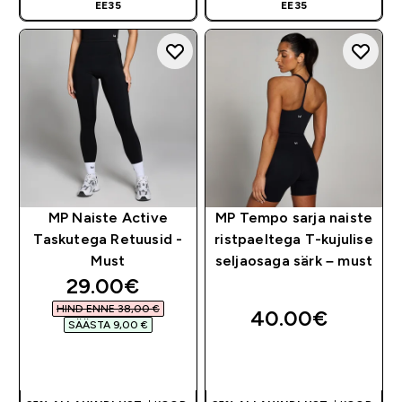
EE35
EE35
MP Naiste Active
MP Tempo sarja naiste
Taskutega Retuusid -
ristpaeltega T-kujulise
Must
seljaosaga särk – must
discounted price
29.00€‎
HIND ENNE 38,00 €‎
40.00€‎
SÄÄSTA 9,00 €‎
OSTA KOHE
OSTA KOHE