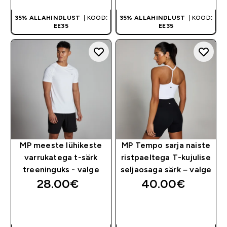
35% ALLAHINDLUST
| KOOD:
35% ALLAHINDLUST
| KOOD:
EE35
EE35
MP meeste lühikeste
MP Tempo sarja naiste
varrukatega t-särk
ristpaeltega T-kujulise
treeninguks - valge
seljaosaga särk – valge
28.00€‎
40.00€‎
OSTA KOHE
OSTA KOHE