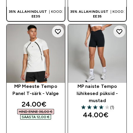
35% ALLAHINDLUST
| KOOD:
35% ALLAHINDLUST
| KOOD:
EE35
EE35
MP Meeste Tempo
MP naiste Tempo
Panel T-särk - Valge
lühikesed püksid -
mustad
discounted price
24.00€‎
(1)
4 out of 5 stars
HIND ENNE 36,00 €‎
44.00€‎
SÄÄSTA 12,00 €‎
OSTA KOHE
OSTA KOHE