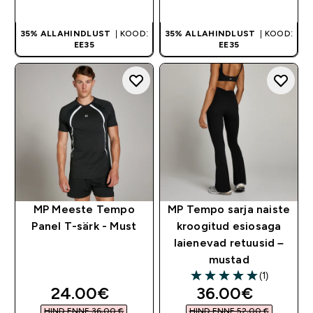
OSTA KOHE
OSTA KOHE
35% ALLAHINDLUST
| KOOD:
35% ALLAHINDLUST
| KOOD:
EE35
EE35
MP Meeste Tempo
MP Tempo sarja naiste
Panel T-särk - Must
kroogitud esiosaga
laienevad retuusid –
mustad
(1)
5 out of 5 stars
discounted price
discounted pri
24.00€‎
36.00€‎
HIND ENNE 36,00 €‎
HIND ENNE 52,00 €‎