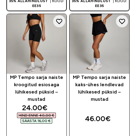
35% ALLAHINDLUST
| KOOD:
35% ALLAHINDLUST
| KOOD:
EE35
EE35
MP Tempo sarja naiste
MP Tempo sarja naiste
kroogitud esiosaga
kaks-ühes lendlevad
lühikesed püksid –
lühikesed püksid –
mustad
mustad
discounted price
24.00€‎
HIND ENNE 40,00 €‎
46.00€‎
SÄÄSTA 16,00 €‎
OSTA KOHE
OSTA KOHE