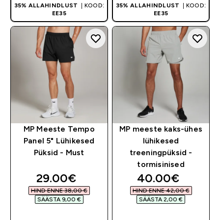
35% ALLAHINDLUST
| KOOD:
35% ALLAHINDLUST
| KOOD:
EE35
EE35
MP Meeste Tempo
MP meeste kaks-ühes
Panel 5" Lühikesed
lühikesed
Püksid - Must
treeningpüksid -
tormisinised
discounted price
discounted pri
29.00€‎
40.00€‎
HIND ENNE 38,00 €‎
HIND ENNE 42,00 €‎
SÄÄSTA 9,00 €‎
SÄÄSTA 2,00 €‎
OSTA KOHE
OSTA KOHE