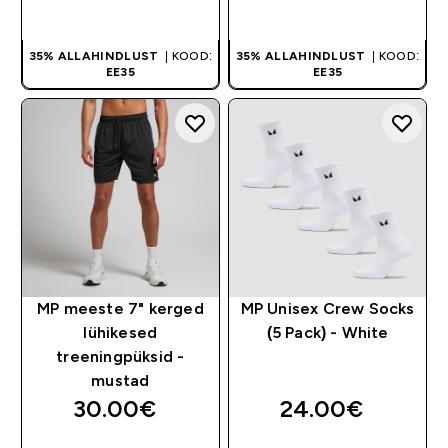
OSTA KOHE
OSTA KOHE
35% ALLAHINDLUST
| KOOD:
35% ALLAHINDLUST
| KOOD:
EE35
EE35
MP meeste 7" kerged
MP Unisex Crew Socks
lühikesed
(5 Pack) - White
treeningpüksid -
mustad
30.00€‎
24.00€‎