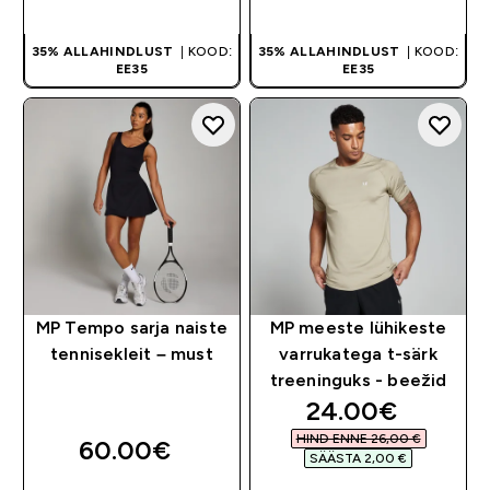
35% ALLAHINDLUST
| KOOD:
35% ALLAHINDLUST
| KOOD:
EE35
EE35
MP Tempo sarja naiste
MP meeste lühikeste
tennisekleit – must
varrukatega t-särk
treeninguks - beežid
discounted pri
24.00€‎
HIND ENNE 26,00 €‎
60.00€‎
SÄÄSTA 2,00 €‎