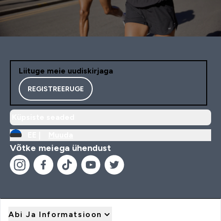
Liituge meie uudiskirjaga
REGISTREERUGE
Küpsiste seaded
EE |
Muuda
Võtke meiega ühendust
Abi Ja Informatsioon