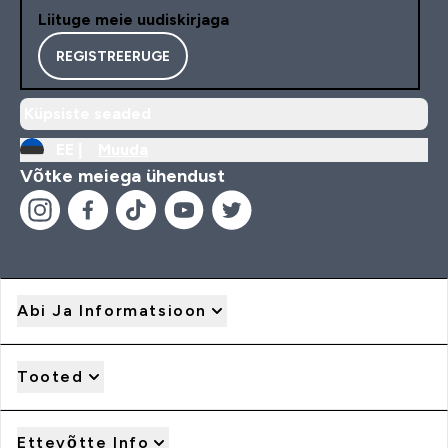
Liituge meie uudiskirjaga
REGISTREERUGE
Küpsiste seaded
EE |
Muuda
Võtke meiega ühendust
Abi Ja Informatsioon
Tooted
Ettevõtte Info