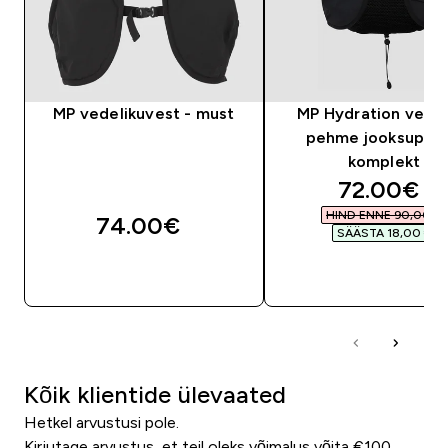
MP vedelikuvest - must
MP Hydration vest j
pehme jooksupude
komplekt
discounte
72.00€‎
HIND ENNE 90,00 €‎
74.00€‎
SÄÄSTA 18,00 €‎
OSTA KOHE
OSTA KOHE
Kõik klientide ülevaated
Hetkel arvustusi pole.
Kirjutage arvustus, et teil oleks võimalus võita €100