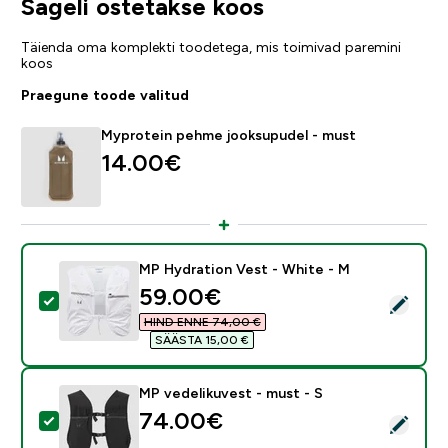
Sageli ostetakse koos
Täienda oma komplekti toodetega, mis toimivad paremini
koos
Praegune toode valitud
Myprotein pehme jooksupudel - must
14.00€‎
MP Hydration Vest - White - M
discounted price
59.00€‎
Vali see toode - MP Hydration Vest - White - M
HIND ENNE 74,00 €‎
SÄÄSTA 15,00 €‎
MP vedelikuvest - must - S
74.00€‎
Vali see toode - MP vedelikuvest - must - S