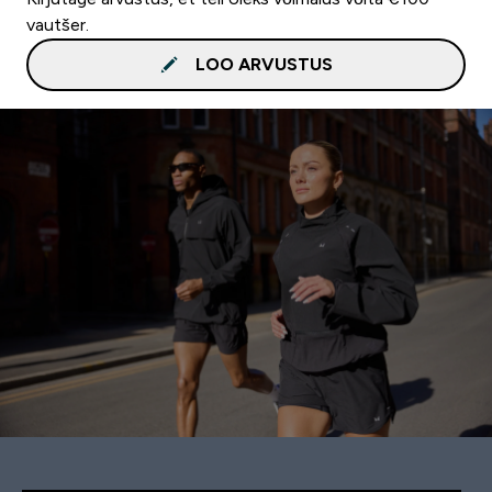
vautšer.
LOO ARVUSTUS