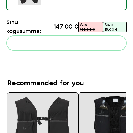
Sinu
Was
Save
147,00 €‎
162,00 €‎
15,00 €‎
kogusumma:
Lisa need oma rutiini
Recommended for you