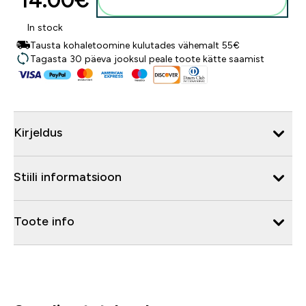
14.00€‎
Lisa ostukorvi
In stock
Tausta kohaletoomine kulutades vähemalt 55€
Tagasta 30 päeva jooksul peale toote kätte saamist
Kirjeldus
Stiili informatsioon
Toote info