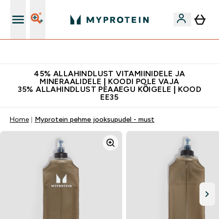
Lisa 5% allahindlust tellides äpis
45% ALLAHINDLUST VITAMIINIDELE JA
MINERAALIDELE | KOODI POLE VAJA
35% ALLAHINDLUST PEAAEGU KÕIGELE | KOOD
EE35
Home
Myprotein pehme jooksupudel - must