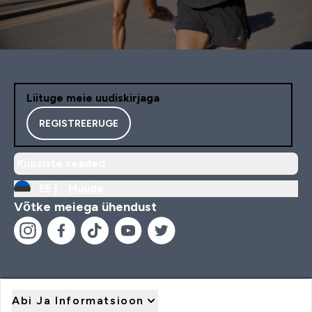
Liituge meie uudiskirjaga
REGISTREERUGE
Küpsiste seaded
EE |
Muuda
Võtke meiega ühendust
Abi Ja Informatsioon