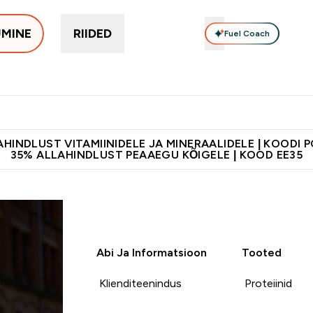
UMINE
RIIDED
Fuel Coach
Toidulisandid
Vitamiinid
Batoonid & Snäkid
Vegan Too
eimad submenu
er Proteiinid submenu
Enter Toidulisandid submenu
Enter Vitamiinid submenu
Enter Batoonid
⌄
⌄
⌄
tele 55€ ja üle
Kvaliteetsus
Lisa 5% allahindlust tellides äpis
HINDLUST VITAMIINIDELE JA MINERAALIDELE | KOODI 
35% ALLAHINDLUST PEAAEGU KÕIGELE | KOOD EE35
Abi Ja Informatsioon
Tooted
Klienditeenindus
Proteiinid