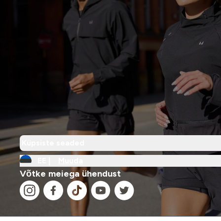
Küpsiste seaded
EE |
Muuda
Võtke meiega ühendust