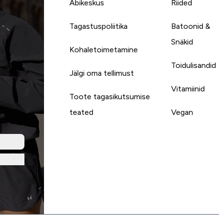
Abikeskus
Riided
Tagastuspoliitika
Batoonid &
Snäkid
Kohaletoimetamine
Toidulisandid
Jälgi oma tellimust
Vitamiinid
Toote tagasikutsumise
teated
Vegan