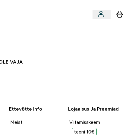
ted
Aksessuaarid
Lõpumüük
 & Snäkid submenu
Enter Vegan Tooted submenu
⌄
Soovid 10€ krediiti?
Abikeskus
POLE VAJA
Ettevõtte Info
Lojaalsus Ja Preemiad
Meist
Viitamisskeem
teeni 10€