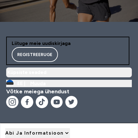
Liituge meie uudiskirjaga
REGISTREERUGE
Küpsiste seaded
EE |
Muuda
Võtke meiega ühendust
Abi Ja Informatsioon