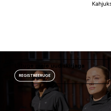
Kahjuks
Liituge meie uudiskirjaga
REGISTREERUGE