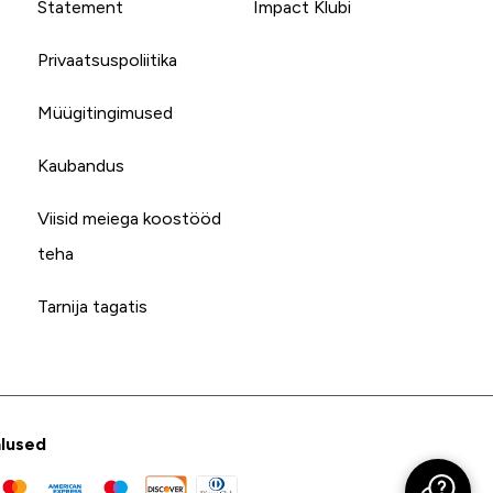
Statement
Impact Klubi
Privaatsuspoliitika
Müügitingimused
Kaubandus
Viisid meiega koostööd
teha
Tarnija tagatis
lused