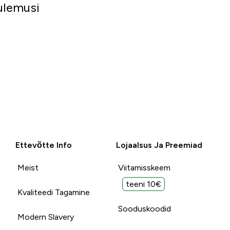
tulemusi
Ettevõtte Info
Lojaalsus Ja Preemiad
Meist
Viitamisskeem
teeni 10€
Kvaliteedi Tagamine
Sooduskoodid
Modern Slavery