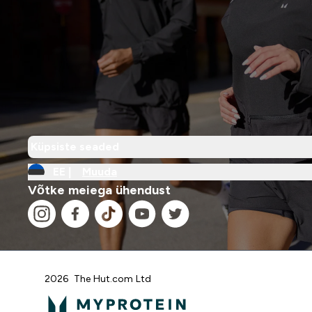
Küpsiste seaded
EE |
Muuda
Võtke meiega ühendust
2026 The Hut.com Ltd