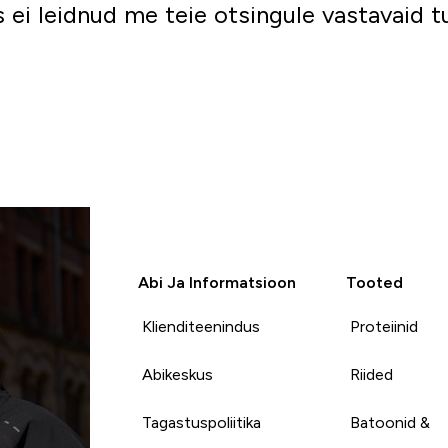
 ei leidnud me teie otsingule vastavaid 
Mine ostlema
Abi Ja Informatsioon
Tooted
Klienditeenindus
Proteiinid
Abikeskus
Riided
Tagastuspoliitika
Batoonid &