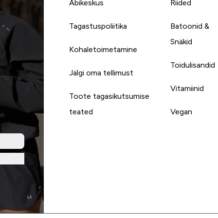
Abikeskus
Riided
Tagastuspoliitika
Batoonid &
Snäkid
Kohaletoimetamine
Toidulisandid
Jälgi oma tellimust
Vitamiinid
Toote tagasikutsumise
teated
Vegan