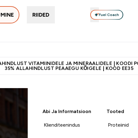
UMINE
RIIDED
Fuel Coach
Toidulisandid
Vitamiinid
Batoonid & Snäkid
Vegan Too
eimad submenu
er Proteiinid submenu
Enter Toidulisandid submenu
Enter Vitamiinid submenu
Enter Batoonid
⌄
⌄
⌄
tele 55€ ja üle
Kvaliteetsus
Lisa 5% allahindlust tellides äpis
HINDLUST VITAMIINIDELE JA MINERAALIDELE | KOODI 
35% ALLAHINDLUST PEAAEGU KÕIGELE | KOOD EE35
Abi Ja Informatsioon
Tooted
Klienditeenindus
Proteiinid