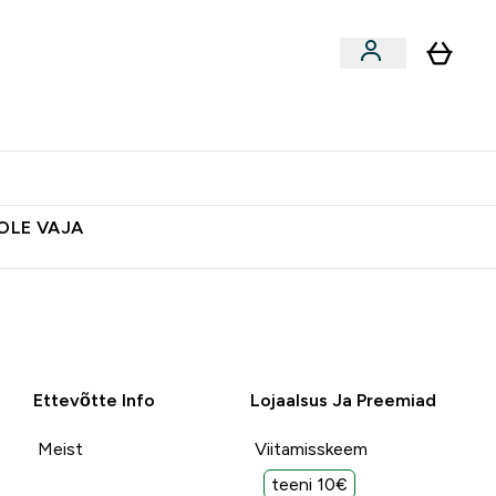
ted
Aksessuaarid
Lõpumüük
 & Snäkid submenu
Enter Vegan Tooted submenu
⌄
Soovid 10€ krediiti?
Abikeskus
POLE VAJA
Ettevõtte Info
Lojaalsus Ja Preemiad
Meist
Viitamisskeem
teeni 10€