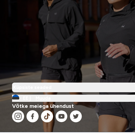
Küpsiste seaded
EE |
Muuda
Võtke meiega ühendust