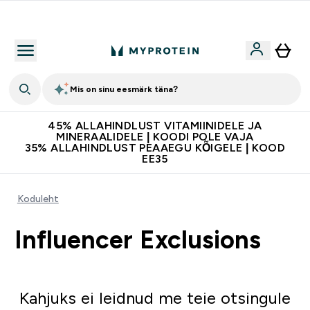
Kvaliteetsus
Mis on sinu eesmärk täna?
45% ALLAHINDLUST VITAMIINIDELE JA
MINERAALIDELE | KOODI POLE VAJA
35% ALLAHINDLUST PEAAEGU KÕIGELE | KOOD
EE35
Koduleht
Influencer Exclusions
Kahjuks ei leidnud me teie otsingule