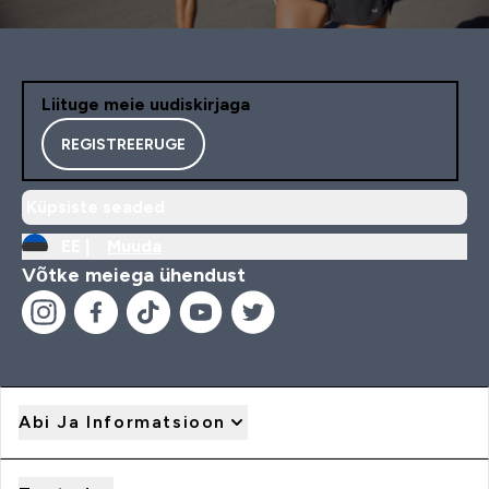
Liituge meie uudiskirjaga
REGISTREERUGE
Küpsiste seaded
EE |
Muuda
Võtke meiega ühendust
Abi Ja Informatsioon