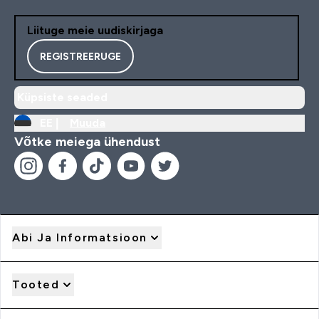
Liituge meie uudiskirjaga
REGISTREERUGE
Küpsiste seaded
EE |
Muuda
Võtke meiega ühendust
Abi Ja Informatsioon
Tooted