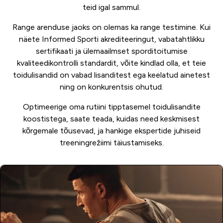
teid igal sammul.
Range arenduse jaoks on olemas ka range testimine. Kui
näete Informed Sporti akrediteeringut, vabatahtlikku
sertifikaati ja ülemaailmset sporditoitumise
kvaliteedikontrolli standardit, võite kindlad olla, et teie
toidulisandid on vabad lisanditest ega keelatud ainetest
ning on konkurentsis ohutud.
Optimeerige oma rutiini tipptasemel toidulisandite
koostistega, saate teada, kuidas need keskmisest
kõrgemale tõusevad, ja hankige ekspertide juhiseid
treeningrežiimi täiustamiseks.