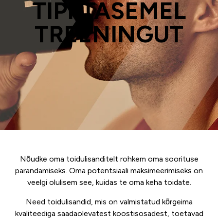
TIPPTASEMEL
TREENINGUT
Nõudke oma toidulisanditelt rohkem oma soorituse
parandamiseks. Oma potentsiaali maksimeerimiseks on
veelgi olulisem see, kuidas te oma keha toidate.
Need toidulisandid, mis on valmistatud kõrgeima
kvaliteediga saadaolevatest koostisosadest, toetavad