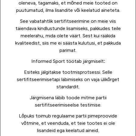
oleneva, tagamaks, et mõned meie tooted on
puutumatud, ilma lisandite või keelatud aineteta.
See vabatahtlik sertifitseerimine on meie viis
täiendava kindlustunde lisamiseks, pakkudes teile
meelerahu, mida olete väärt. Sest kui rääkida
kvaliteedist, siis me ei säästa kulutusi, et pakkuda
parimat.
Informed Sport töötab järgmiselt:
Esiteks jälgitakse tootmisprotsessi. Selle
sertifitseerimisetapi läbimiseks on vaja ülikõrget
standardit.
Järgmisena läbib toode mitme partii
sertifitseerimiseelse testimise.
Lõpuks toimub regulaarne partii pimeproovide
võtmine, et veenduda, et teie tootes ei ole
lisandeid ega keelatud aineid.