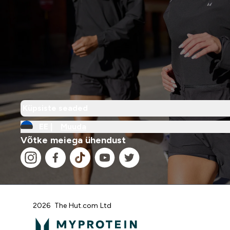
Küpsiste seaded
EE |
Muuda
Võtke meiega ühendust
2026 The Hut.com Ltd