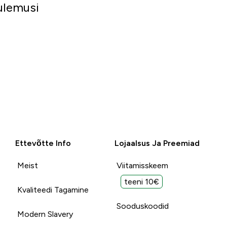
tulemusi
Ettevõtte Info
Lojaalsus Ja Preemiad
Meist
Viitamisskeem
teeni 10€
Kvaliteedi Tagamine
Sooduskoodid
Modern Slavery