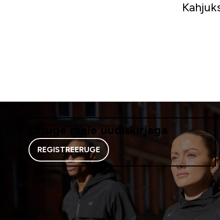
Kahjuks
Liituge meie uudiskirjaga
REGISTREERUGE