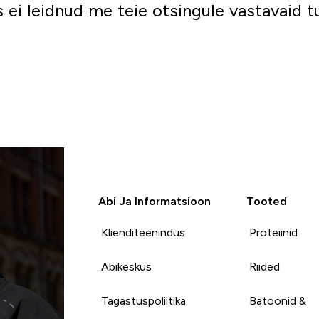
 ei leidnud me teie otsingule vastavaid 
Mine ostlema
Abi Ja Informatsioon
Tooted
Klienditeenindus
Proteiinid
Abikeskus
Riided
Tagastuspoliitika
Batoonid &