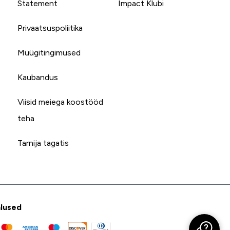
Statement
Impact Klubi
Privaatsuspoliitika
Müügitingimused
Kaubandus
Viisid meiega koostööd
teha
Tarnija tagatis
lused