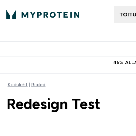
TOIT
Naiste Riided
Tasuta kohaletoomine tellimus
45% ALLA
Koduleht
Riided
Redesign Test