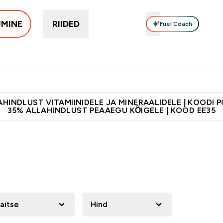
UMINE
RIIDED
Fuel Coach
Toidulisandid
Vitamiinid
Batoonid & Snäkid
Vegan Too
eimad submenu
er Proteiinid submenu
Enter Toidulisandid submenu
Enter Vitamiinid submenu
Enter Batoonid
⌄
⌄
⌄
tele 55€ ja üle
Kvaliteetsus
Lisa 5% allahindlust tellides äpis
HINDLUST VITAMIINIDELE JA MINERAALIDELE | KOODI 
35% ALLAHINDLUST PEAAEGU KÕIGELE | KOOD EE35
aitse
Hind