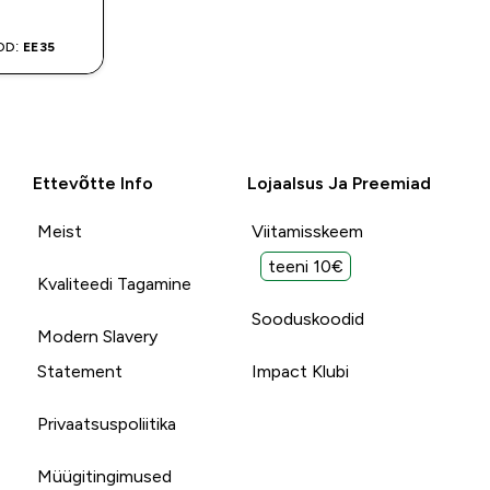
OD:
EE35
Ettevõtte Info
Lojaalsus Ja Preemiad
Meist
Viitamisskeem
teeni 10€
Kvaliteedi Tagamine
Sooduskoodid
Modern Slavery
Statement
Impact Klubi
Privaatsuspoliitika
Müügitingimused