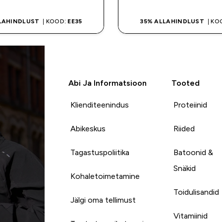
LAHINDLUST
| KOOD:
EE35
35% ALLAHINDLUST
| KO
Abi Ja Informatsioon
Tooted
Klienditeenindus
Proteiinid
Abikeskus
Riided
Tagastuspoliitika
Batoonid &
Snäkid
Kohaletoimetamine
Toidulisandid
Jälgi oma tellimust
Vitamiinid