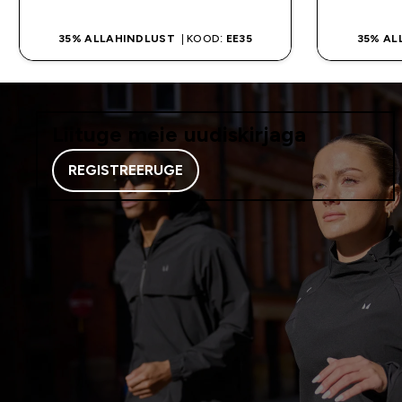
35% ALLAHINDLUST
| KOOD:
EE35
35% AL
Liituge meie uudiskirjaga
REGISTREERUGE