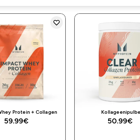
hey Protein + Collagen
Kollageenipulb
59.99€‎
50.99€‎
OSTA KOHE
OSTA KOHE