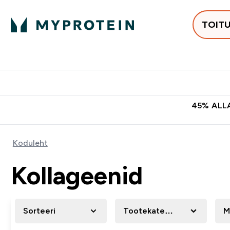
TOIT
Populaarseimad
Proteiinid
Enter Populaars
Ent
⌄
⌄
Tasuta kohaletoomine tellimus
45% ALLA
Koduleht
Kollageenid
Sorteeri
Tootekategooria
M