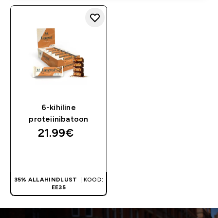
6-kihiline
proteiinibatoon
21.99€‎
OSTA KOHE
35% ALLAHINDLUST
| KOOD:
EE35