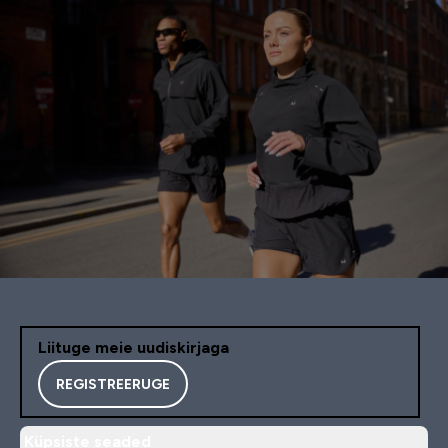
Liituge meie uudiskirjaga
REGISTREERUGE
Küpsiste seaded