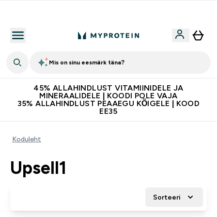
Kvaliteetsus
Mis on sinu eesmärk täna?
45% ALLAHINDLUST VITAMIINIDELE JA
MINERAALIDELE | KOODI POLE VAJA
35% ALLAHINDLUST PEAAEGU KÕIGELE | KOOD
EE35
Koduleht
Upsell1
Sorteeri